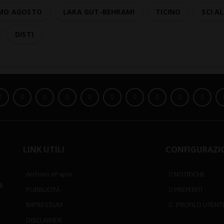
MO AGOSTO
LARA GUT-BEHRAMI
TICINO
SCI A
DISTI
LINK UTILI
CONFIGURAZI
Archivio ePaper
NOTIFICHE
i
PUBBLICITÀ
PREFERITI
IMPRESSUM
PROFILO UTENT
DISCLAIMER