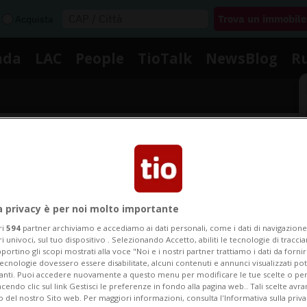
Acquista
nda
LAC
People
TioTalk
NewsBlog
R
Segnalaci
izie su Implosione Sommergi
a privacy è per noi molto importante
ri
594
partner archiviamo e accediamo ai dati personali, come i dati di navigazione 
ri univoci, sul tuo dispositivo . Selezionando Accetto, abiliti le tecnologie di tracc
portino gli scopi mostrati alla voce "Noi e i nostri partner trattiamo i dati da fornir
le notizie e gli approfondimenti su Implosione Sommer
tecnologie dovessero essere disabilitate, alcuni contenuti e annunci visualizzati 
vanti. Puoi accedere nuovamente a questo menu per modificare le tue scelte o per
endo clic sul link Gestisci le preferenze in fondo alla pagina web.. Tali scelte avr
o del nostro Sito web. Per maggiori informazioni, consulta l'Informativa sulla priva