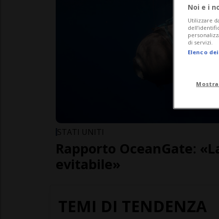
Noi e i n
Utilizzare d
dell’identif
personalizz
di servizi.
Elenco dei
Mostra
STATI UNITI
Rapporto OceanGate: «La
evitabile»
TEMI DI TENDENZA