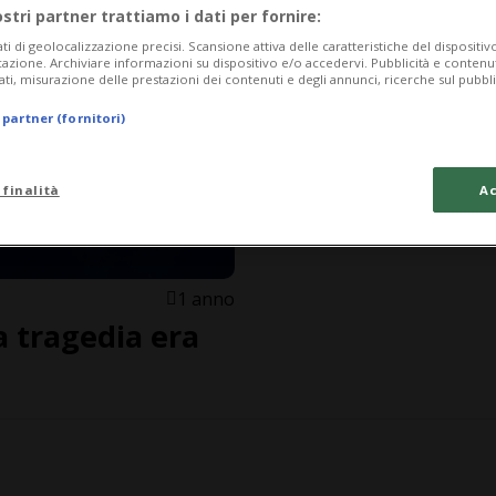
ostri partner trattiamo i dati per fornire:
ati di geolocalizzazione precisi. Scansione attiva delle caratteristiche del dispositivo 
icazione. Archiviare informazioni su dispositivo e/o accedervi. Pubblicità e contenu
ati, misurazione delle prestazioni dei contenuti e degli annunci, ricerche sul pubbl
 partner (fornitori)
 finalità
Ac
1 anno
 tragedia era