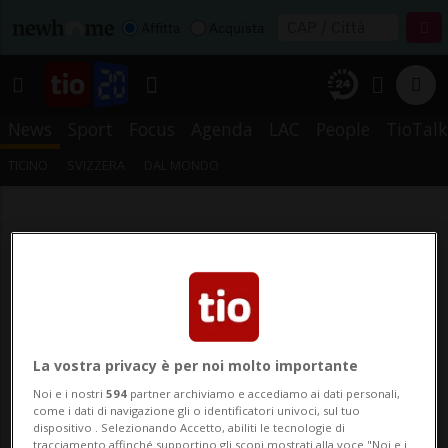
Affitta
Acquista
News
Sport
Focus
Agenda
LAC
People
TioTalk
TICINO
SVIZZERA
DAL MONDO
La vostra privacy è per noi molto importante
Noi e i nostri
594
partner archiviamo e accediamo ai dati personali,
come i dati di navigazione gli o identificatori univoci, sul tuo
dispositivo . Selezionando Accetto, abiliti le tecnologie di
tracciamento affinché supportino gli scopi mostrati alla voce "Noi e i