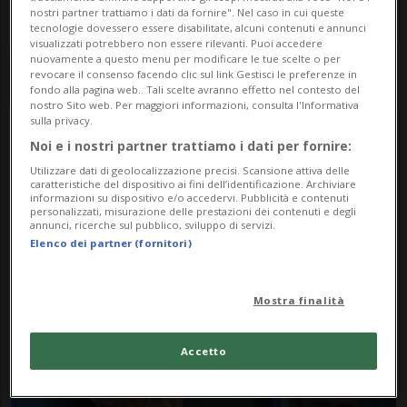
nostri partner trattiamo i dati da fornire". Nel caso in cui queste
tecnologie dovessero essere disabilitate, alcuni contenuti e annunci
visualizzati potrebbero non essere rilevanti. Puoi accedere
nuovamente a questo menu per modificare le tue scelte o per
revocare il consenso facendo clic sul link Gestisci le preferenze in
fondo alla pagina web.. Tali scelte avranno effetto nel contesto del
nostro Sito web. Per maggiori informazioni, consulta l'Informativa
sulla privacy.
Noi e i nostri partner trattiamo i dati per fornire:
Notizie su Guerra Del
Utilizzare dati di geolocalizzazione precisi. Scansione attiva delle
caratteristiche del dispositivo ai fini dell’identificazione. Archiviare
Golfo
informazioni su dispositivo e/o accedervi. Pubblicità e contenuti
personalizzati, misurazione delle prestazioni dei contenuti e degli
annunci, ricerche sul pubblico, sviluppo di servizi.
Elenco dei partner (fornitori)
Segui le notizie e gli approfondimenti su
Guerra Del Golfo.
Mostra finalità
Accetto