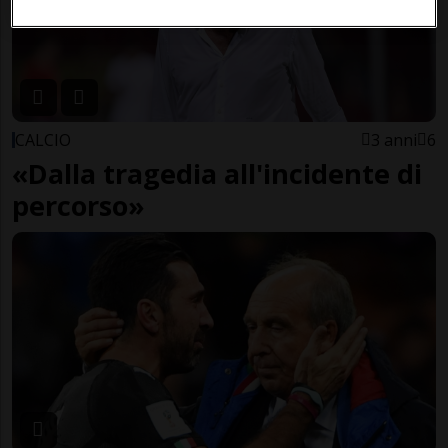
CALCIO
3 anni
6
«Dalla tragedia all'incidente di
percorso»