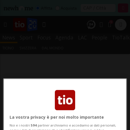
Affitta
Acquista
1
News
Sport
Focus
Agenda
LAC
People
TioTalk
TICINO
SVIZZERA
DAL MONDO
La vostra privacy è per noi molto importante
Noi e i nostri
594
partner archiviamo e accediamo ai dati personali,