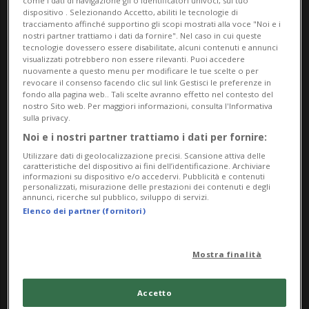
come i dati di navigazione gli o identificatori univoci, sul tuo
dispositivo . Selezionando Accetto, abiliti le tecnologie di
tracciamento affinché supportino gli scopi mostrati alla voce "Noi e i
nostri partner trattiamo i dati da fornire". Nel caso in cui queste
tecnologie dovessero essere disabilitate, alcuni contenuti e annunci
visualizzati potrebbero non essere rilevanti. Puoi accedere
nuovamente a questo menu per modificare le tue scelte o per
revocare il consenso facendo clic sul link Gestisci le preferenze in
fondo alla pagina web.. Tali scelte avranno effetto nel contesto del
nostro Sito web. Per maggiori informazioni, consulta l'Informativa
Notizie su Gian Piero
sulla privacy.
Noi e i nostri partner trattiamo i dati per fornire:
Ventura
Utilizzare dati di geolocalizzazione precisi. Scansione attiva delle
caratteristiche del dispositivo ai fini dell’identificazione. Archiviare
informazioni su dispositivo e/o accedervi. Pubblicità e contenuti
personalizzati, misurazione delle prestazioni dei contenuti e degli
Segui le notizie e gli approfondimenti su
annunci, ricerche sul pubblico, sviluppo di servizi.
Elenco dei partner (fornitori)
Gian Piero Ventura.
Mostra finalità
Accetto