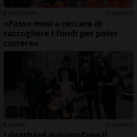
L'INTERVISTA
2 anni
9
4
«Passo mesi a cercare di
raccogliere i fondi per poter
correre»
LUGANO
3 anni
8
2
I Gotthard autografano il