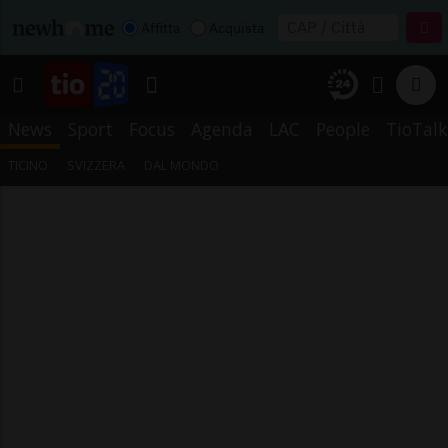
Affitta
Acquista
News
Sport
Focus
Agenda
LAC
People
TioTalk
TICINO
SVIZZERA
DAL MONDO