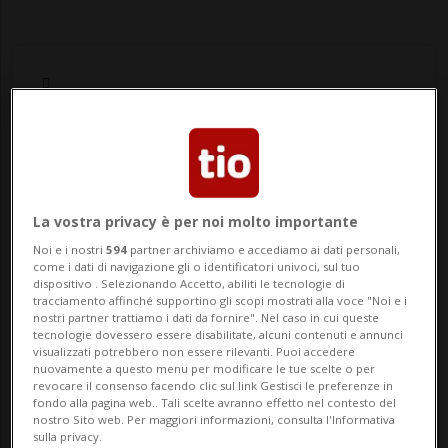
Notizie su Giacomo
Valnegri
La vostra privacy è per noi molto importante
Noi e i nostri
594
partner archiviamo e accediamo ai dati personali,
come i dati di navigazione gli o identificatori univoci, sul tuo
Segui le notizie e gli approfondimenti su
dispositivo . Selezionando Accetto, abiliti le tecnologie di
tracciamento affinché supportino gli scopi mostrati alla voce "Noi e i
Giacomo Valnegri.
nostri partner trattiamo i dati da fornire". Nel caso in cui queste
tecnologie dovessero essere disabilitate, alcuni contenuti e annunci
visualizzati potrebbero non essere rilevanti. Puoi accedere
nuovamente a questo menu per modificare le tue scelte o per
revocare il consenso facendo clic sul link Gestisci le preferenze in
fondo alla pagina web.. Tali scelte avranno effetto nel contesto del
nostro Sito web. Per maggiori informazioni, consulta l'Informativa
sulla privacy.