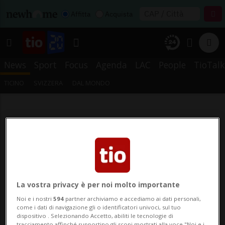
Affitta
Acquista
News
Sport
Focus
Agenda
LAC
People
TioTalk
TICINO
SVIZZERA
DAL MONDO
La vostra privacy è per noi molto importante
Noi e i nostri
594
partner archiviamo e accediamo ai dati personali,
come i dati di navigazione gli o identificatori univoci, sul tuo
dispositivo . Selezionando Accetto, abiliti le tecnologie di
tracciamento affinché supportino gli scopi mostrati alla voce "Noi e i