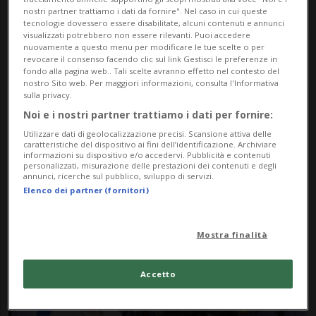
nostri partner trattiamo i dati da fornire". Nel caso in cui queste
tecnologie dovessero essere disabilitate, alcuni contenuti e annunci
visualizzati potrebbero non essere rilevanti. Puoi accedere
nuovamente a questo menu per modificare le tue scelte o per
revocare il consenso facendo clic sul link Gestisci le preferenze in
fondo alla pagina web.. Tali scelte avranno effetto nel contesto del
nostro Sito web. Per maggiori informazioni, consulta l'Informativa
sulla privacy.
Noi e i nostri partner trattiamo i dati per fornire:
Notizie su Fratelli
Utilizzare dati di geolocalizzazione precisi. Scansione attiva delle
Marquez
caratteristiche del dispositivo ai fini dell’identificazione. Archiviare
informazioni su dispositivo e/o accedervi. Pubblicità e contenuti
personalizzati, misurazione delle prestazioni dei contenuti e degli
annunci, ricerche sul pubblico, sviluppo di servizi.
Elenco dei partner (fornitori)
Segui le notizie e gli approfondimenti su
Fratelli Marquez.
Mostra finalità
Accetto