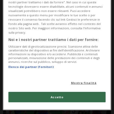
nostri partner trattiamo i dati da fornire". Nel caso in cui queste
tecnologie dovessero essere disabilitate, alcuni contenuti e annunci
visualizzati potrebbero non essere rilevanti. Puoi accedere
nuovamente a questo menu per modificare le tue scelte o per
revocare il consenso facendo clic sul link Gestisci le preferenze in
fondo alla pagina web.. Tali scelte avranno effetto nel contesto del
nostro Sito web. Per maggiori informazioni, consulta l'Informativa
sulla privacy.
Noi e i nostri partner trattiamo i dati per fornire:
Notizie su Finale
Utilizzare dati di geolocalizzazione precisi. Scansione attiva delle
caratteristiche del dispositivo ai fini dell’identificazione. Archiviare
Europea
informazioni su dispositivo e/o accedervi. Pubblicità e contenuti
personalizzati, misurazione delle prestazioni dei contenuti e degli
annunci, ricerche sul pubblico, sviluppo di servizi.
Elenco dei partner (fornitori)
Segui le notizie e gli approfondimenti su
Finale Europea.
Mostra finalità
Accetto