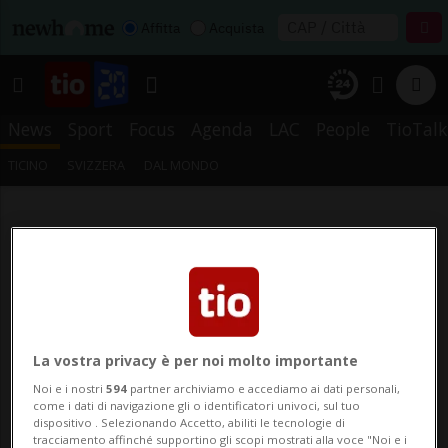
Affitta
Acquista
News
Sport
Focus
Agenda
LAC
People
TioTalk
TICINO
SVIZZERA
DAL MONDO
La vostra privacy è per noi molto importante
Noi e i nostri
594
partner archiviamo e accediamo ai dati personali,
come i dati di navigazione gli o identificatori univoci, sul tuo
dispositivo . Selezionando Accetto, abiliti le tecnologie di
tracciamento affinché supportino gli scopi mostrati alla voce "Noi e i