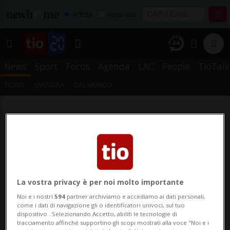
Affitta
Acquista
News
Sport
Focus
Agenda
LAC
People
TioTalk
TICINO
SVIZZERA
DAL MONDO
La vostra privacy è per noi molto importante
Noi e i nostri
594
partner archiviamo e accediamo ai dati personali,
come i dati di navigazione gli o identificatori univoci, sul tuo
dispositivo . Selezionando Accetto, abiliti le tecnologie di
tracciamento affinché supportino gli scopi mostrati alla voce "Noi e i