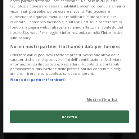
nostri partner trattiamo i dati da fornire". Nel caso in cui queste
tecnologie dovessero essere disabilitate, alcuni contenuti e annunci
visualizzati potrebbero non essere rilevanti. Puoi accedere
nuovamente a questo menu per modificare le tue scelte o per
revocare il consenso facendo clic sul link Gestisci le preferenze in
fondo alla pagina web.. Tali scelte avranno effetto nel contesto del
nostro Sito web. Per maggiori informazioni, consulta l'Informativa
sulla privacy.
Noi e i nostri partner trattiamo i dati per fornire:
Notizie su Filippo Grandi
Utilizzare dati di geolocalizzazione precisi. Scansione attiva delle
caratteristiche del dispositivo ai fini dell’identificazione. Archiviare
informazioni su dispositivo e/o accedervi. Pubblicità e contenuti
personalizzati, misurazione delle prestazioni dei contenuti e degli
annunci, ricerche sul pubblico, sviluppo di servizi.
Segui le notizie e gli approfondimenti su
Elenco dei partner (fornitori)
Filippo Grandi.
Mostra finalità
Accetto