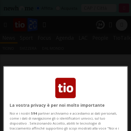
Affitta
Acquista
News
Sport
Focus
Agenda
LAC
People
TioTalk
TICINO
SVIZZERA
DAL MONDO
La vostra privacy è per noi molto importante
Noi e i nostri
594
partner archiviamo e accediamo ai dati personali,
come i dati di navigazione gli o identificatori univoci, sul tuo
dispositivo . Selezionando Accetto, abiliti le tecnologie di
tracciamento affinché supportino gli scopi mostrati alla voce "Noi e i