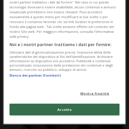
nostri partner trattiamo i dati da fornire". Nel caso in cui queste
tecnologie dovessero essere disabilitate, alcuni contenuti e annunci
visualizzati potrebbero non essere rilevanti. Puoi accedere
nuovamente a questo menu per modificare le tue scelte o per
revocare il consenso facendo clic sul link Gestisci le preferenze in
fondo alla pagina web.. Tali scelte avranno effetto nel contesto del
nostro Sito web. Per maggiori informazioni, consulta l'Informativa
sulla privacy.
Noi e i nostri partner trattiamo i dati per fornire:
Notizie su Fbm Academy
Utilizzare dati di geolocalizzazione precisi. Scansione attiva delle
caratteristiche del dispositivo ai fini dell’identificazione. Archiviare
informazioni su dispositivo e/o accedervi. Pubblicità e contenuti
personalizzati, misurazione delle prestazioni dei contenuti e degli
Segui le notizie e gli approfondimenti su
annunci, ricerche sul pubblico, sviluppo di servizi.
Elenco dei partner (fornitori)
Fbm Academy.
Mostra finalità
Accetto