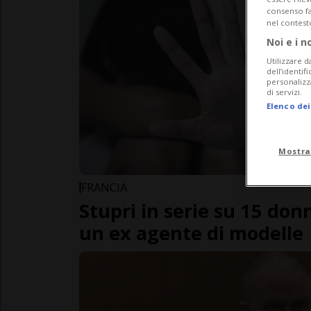
consenso fac
nel contest
Noi e i n
Utilizzare d
dell’identif
personalizz
di servizi.
Elenco dei
Mostra
FRANCIA
Stupri in serie su 15 do
un ex agente di modelle