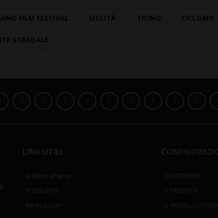
RNO FILM FESTIVAL
SICCITÀ
TICINO
CICLISMO
NTE STRADALE
LINK UTILI
CONFIGURAZI
Archivio ePaper
NOTIFICHE
i
PUBBLICITÀ
PREFERITI
IMPRESSUM
PROFILO UTENT