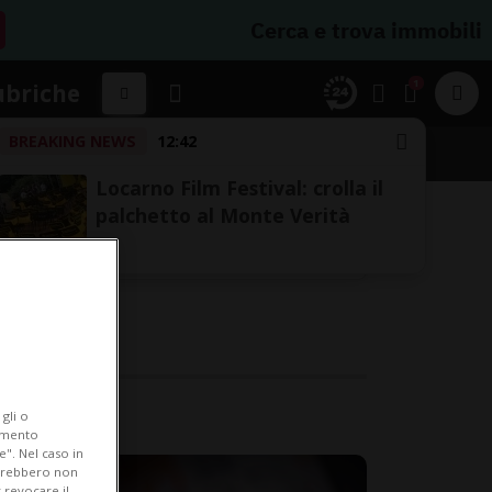
Cerca e trova immobili
1
ubriche
BREAKING NEWS
12:42
Locarno Film Festival: crolla il
palchetto al Monte Verità
gli o
iamento
e". Nel caso in
potrebbero non
 revocare il