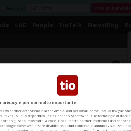
Acquista
nda
LAC
People
TioTalk
NewsBlog
R
Segnalaci
Notizie su Ex Agente
a privacy è per noi molto importante
Segui le notizie e gli approfondimenti su Ex Agente.
ri
594
partner archiviamo e accediamo ai dati personali, come i dati di navigazione 
ri univoci, sul tuo dispositivo . Selezionando Accetto, abiliti le tecnologie di tracc
portino gli scopi mostrati alla voce "Noi e i nostri partner trattiamo i dati da fornir
tecnologie dovessero essere disabilitate, alcuni contenuti e annunci visualizzati 
vanti. Puoi accedere nuovamente a questo menu per modificare le tue scelte o per