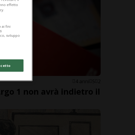
anno effetto
cy.
ai fini
ti
ico, sviluppo
cetto
4 anni
5
2
rgo 1 non avrà indietro il