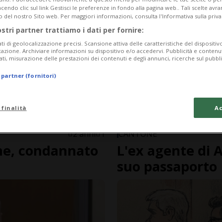
endo clic sul link Gestisci le preferenze in fondo alla pagina web.. Tali scelte avr
o del nostro Sito web. Per maggiori informazioni, consulta l'Informativa sulla priva
ostri partner trattiamo i dati per fornire:
ati di geolocalizzazione precisi. Scansione attiva delle caratteristiche del dispositivo 
icazione. Archiviare informazioni su dispositivo e/o accedervi. Pubblicità e contenu
ati, misurazione delle prestazioni dei contenuti e degli annunci, ricerche sul pubbl
 partner (fornitori)
 finalità
Ac
2 anni
1
CANTONE
nne, condannato
L'ex agente di A
suo passaporto