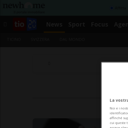
Affitta
News
Sport
Focus
Age
TICINO
SVIZZERA
DAL MONDO
La vostr
Noi e i nost
identificato
affinché sup
cui queste 
essere rile