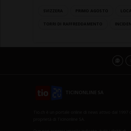
SVIZZERA
PRIMO AGOSTO
LOCA
TORRI DI RAFFREDDAMENTO
INCIDE
TICINONLINE SA
Tio.ch è un portale online di news attivo dal 1997 d
proprietà di Ticinonline SA.
Ove non espressamente indicato, tutti i diritti di