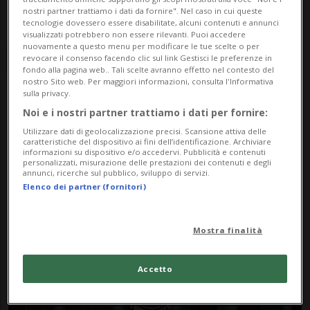
nostri partner trattiamo i dati da fornire". Nel caso in cui queste
tecnologie dovessero essere disabilitate, alcuni contenuti e annunci
visualizzati potrebbero non essere rilevanti. Puoi accedere
nuovamente a questo menu per modificare le tue scelte o per
revocare il consenso facendo clic sul link Gestisci le preferenze in
fondo alla pagina web.. Tali scelte avranno effetto nel contesto del
nostro Sito web. Per maggiori informazioni, consulta l'Informativa
sulla privacy.
Noi e i nostri partner trattiamo i dati per fornire:
Notizie su Estremismo
Utilizzare dati di geolocalizzazione precisi. Scansione attiva delle
Domestico
caratteristiche del dispositivo ai fini dell’identificazione. Archiviare
informazioni su dispositivo e/o accedervi. Pubblicità e contenuti
personalizzati, misurazione delle prestazioni dei contenuti e degli
annunci, ricerche sul pubblico, sviluppo di servizi.
Elenco dei partner (fornitori)
Segui le notizie e gli approfondimenti su
Estremismo Domestico.
Mostra finalità
Accetto