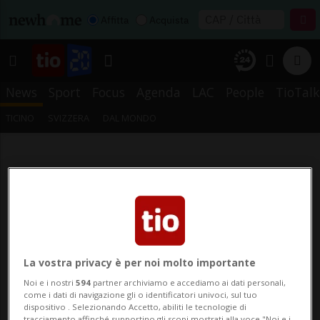
Affitta
Acquista
News
Sport
Focus
Agenda
LAC
People
TioTalk
TICINO
SVIZZERA
DAL MONDO
La vostra privacy è per noi molto importante
Noi e i nostri
594
partner archiviamo e accediamo ai dati personali,
come i dati di navigazione gli o identificatori univoci, sul tuo
dispositivo . Selezionando Accetto, abiliti le tecnologie di
tracciamento affinché supportino gli scopi mostrati alla voce "Noi e i