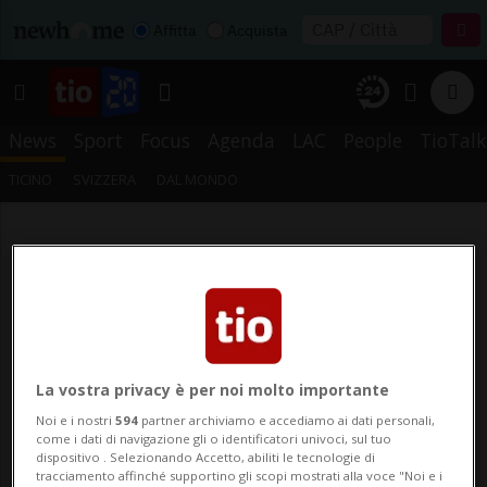
Affitta
Acquista
News
Sport
Focus
Agenda
LAC
People
TioTalk
TICINO
SVIZZERA
DAL MONDO
La vostra privacy è per noi molto importante
Noi e i nostri
594
partner archiviamo e accediamo ai dati personali,
come i dati di navigazione gli o identificatori univoci, sul tuo
dispositivo . Selezionando Accetto, abiliti le tecnologie di
tracciamento affinché supportino gli scopi mostrati alla voce "Noi e i