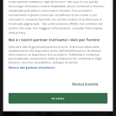
nostri partner trattiamo i dati da fornire". Nel caso in cui queste
tecnologie dovessero essere disabilitate, alcuni contenuti e annunci
visualizzati potrebbero non essere rilevanti. Puoi accedere
nuovamente a questo menu per modificare le tue scelte o per
revocare il consenso facendo clic sul link Gestisci le preferenze in
fondo alla pagina web.. Tali scelte avranno effetto nel contesto del
nostro Sito web. Per maggiori informazioni, consulta l'Informativa
sulla privacy.
Noi e i nostri partner trattiamo i dati per fornire:
Notizie su Eredita
Utilizzare dati di geolocalizzazione precisi. Scansione attiva delle
caratteristiche del dispositivo ai fini dell’identificazione. Archiviare
Digitale
informazioni su dispositivo e/o accedervi. Pubblicità e contenuti
personalizzati, misurazione delle prestazioni dei contenuti e degli
annunci, ricerche sul pubblico, sviluppo di servizi.
Elenco dei partner (fornitori)
Segui le notizie e gli approfondimenti su
Eredita Digitale.
Mostra finalità
Accetto