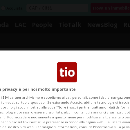
Acquista
nda
LAC
People
TioTalk
NewsBlog
R
Segnalaci
Notizie su Ente Case Anziani
a privacy è per noi molto importante
ri
594
partner archiviamo e accediamo ai dati personali, come i dati di navigazione 
ri univoci, sul tuo dispositivo . Selezionando Accetto, abiliti le tecnologie di tracc
portino gli scopi mostrati alla voce "Noi e i nostri partner trattiamo i dati da fornir
gui le notizie e gli approfondimenti su Ente Case Anzia
tecnologie dovessero essere disabilitate, alcuni contenuti e annunci visualizzati 
vanti. Puoi accedere nuovamente a questo menu per modificare le tue scelte o per
endo clic sul link Gestisci le preferenze in fondo alla pagina web.. Tali scelte avr
o del nostro Sito web. Per maggiori informazioni, consulta l'Informativa sulla priva