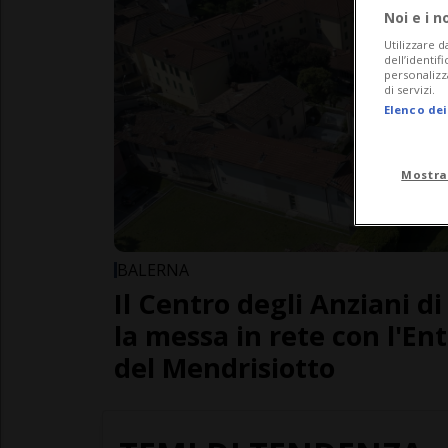
Noi e i n
Utilizzare d
dell’identif
personalizz
di servizi.
Elenco dei
Mostra
BALERNA
Il Centro degli Anziani d
la messa in rete con l'En
del Mendrisiotto