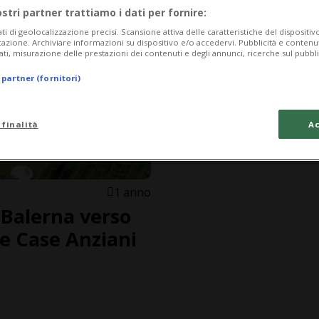
ostri partner trattiamo i dati per fornire:
ati di geolocalizzazione precisi. Scansione attiva delle caratteristiche del dispositivo 
icazione. Archiviare informazioni su dispositivo e/o accedervi. Pubblicità e contenu
ati, misurazione delle prestazioni dei contenuti e degli annunci, ricerche sul pubbl
 partner (fornitori)
 finalità
Ac
1 anno
i Balerna verso
te Case Anziani