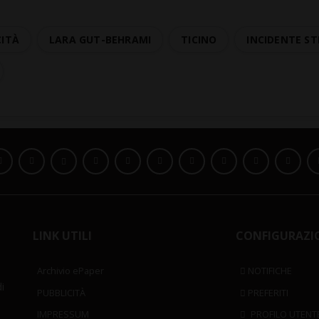
CITÀ
LARA GUT-BEHRAMI
TICINO
INCIDENTE S
LINK UTILI
CONFIGURAZI
Archivio ePaper
NOTIFICHE
i
PUBBLICITÀ
PREFERITI
IMPRESSUM
PROFILO UTENT