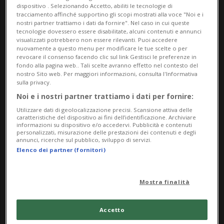
dispositivo . Selezionando Accetto, abiliti le tecnologie di
tracciamento affinché supportino gli scopi mostrati alla voce "Noi e i
nostri partner trattiamo i dati da fornire". Nel caso in cui queste
tecnologie dovessero essere disabilitate, alcuni contenuti e annunci
visualizzati potrebbero non essere rilevanti. Puoi accedere
nuovamente a questo menu per modificare le tue scelte o per
revocare il consenso facendo clic sul link Gestisci le preferenze in
fondo alla pagina web.. Tali scelte avranno effetto nel contesto del
nostro Sito web. Per maggiori informazioni, consulta l'Informativa
Notizie su Enav
sulla privacy.
Noi e i nostri partner trattiamo i dati per fornire:
Utilizzare dati di geolocalizzazione precisi. Scansione attiva delle
caratteristiche del dispositivo ai fini dell’identificazione. Archiviare
Segui le notizie e gli approfondimenti su
informazioni su dispositivo e/o accedervi. Pubblicità e contenuti
personalizzati, misurazione delle prestazioni dei contenuti e degli
Enav.
annunci, ricerche sul pubblico, sviluppo di servizi.
Elenco dei partner (fornitori)
Mostra finalità
Accetto