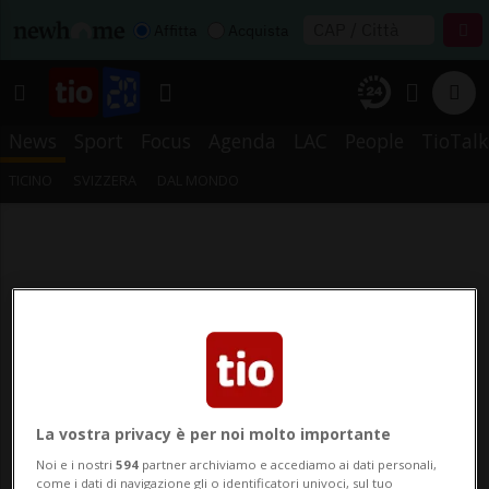
Affitta
Acquista
News
Sport
Focus
Agenda
LAC
People
TioTalk
TICINO
SVIZZERA
DAL MONDO
La vostra privacy è per noi molto importante
Noi e i nostri
594
partner archiviamo e accediamo ai dati personali,
come i dati di navigazione gli o identificatori univoci, sul tuo