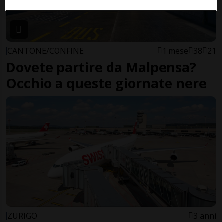
CANTONE/CONFINE
1 mese
38
21
Dovete partire da Malpensa?
Occhio a queste giornate nere
ZURIGO
3 anni