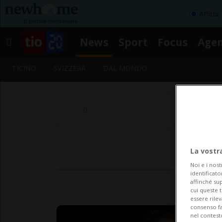
Affitta
News
Sport
Focus
Age
TICINO
SVIZZERA
DAL MONDO
La vostr
Noi e i nost
identificato
affinché sup
cui queste 
essere rile
consenso fac
nel contest