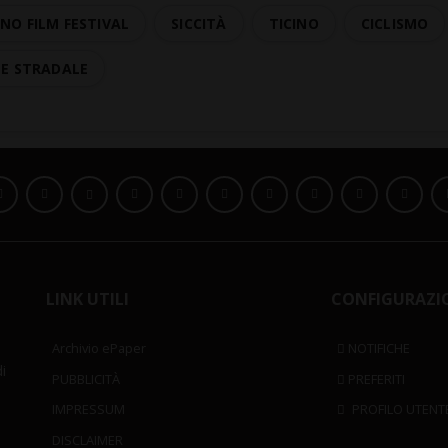
NO FILM FESTIVAL
SICCITÀ
TICINO
CICLISMO
TE STRADALE
LINK UTILI
CONFIGURAZI
Archivio ePaper
NOTIFICHE
i
PUBBLICITÀ
PREFERITI
IMPRESSUM
PROFILO UTENT
DISCLAIMER