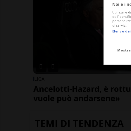
Noi e i n
Utilizzare d
dell’identif
personalizz
di servizi.
Elenco dei
Mostra
LIGA
Ancelotti-Hazard, è rottu
vuole può andarsene»
TEMI DI TENDENZA