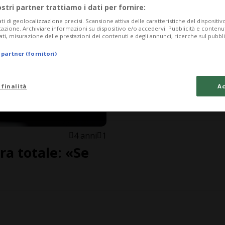
ostri partner trattiamo i dati per fornire:
ati di geolocalizzazione precisi. Scansione attiva delle caratteristiche del dispositivo 
icazione. Archiviare informazioni su dispositivo e/o accedervi. Pubblicità e contenu
ati, misurazione delle prestazioni dei contenuti e degli annunci, ricerche sul pubbl
 partner (fornitori)
 finalità
Ac
4 anni
1
ra totale: «Se