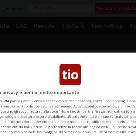
Acquista
nda
LAC
People
TioTalk
NewsBlog
R
Segnalaci
Notizie su Eden Hazard
a privacy è per noi molto importante
ri
594
partner archiviamo e accediamo ai dati personali, come i dati di navigazione 
ri univoci, sul tuo dispositivo . Selezionando Accetto, abiliti le tecnologie di tracc
portino gli scopi mostrati alla voce "Noi e i nostri partner trattiamo i dati da fornir
Segui le notizie e gli approfondimenti su Eden Hazard
tecnologie dovessero essere disabilitate, alcuni contenuti e annunci visualizzati 
vanti. Puoi accedere nuovamente a questo menu per modificare le tue scelte o per
endo clic sul link Gestisci le preferenze in fondo alla pagina web.. Tali scelte avr
o del nostro Sito web. Per maggiori informazioni, consulta l'Informativa sulla priva