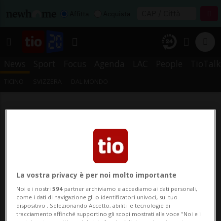
Affitta
Acquista
News
Sport
Focus
Agenda
LAC
People
TioTalk
TICINO
SVIZZERA
DAL MONDO
La vostra privacy è per noi molto importante
Noi e i nostri
594
partner archiviamo e accediamo ai dati personali,
come i dati di navigazione gli o identificatori univoci, sul tuo
dispositivo . Selezionando Accetto, abiliti le tecnologie di
tracciamento affinché supportino gli scopi mostrati alla voce "Noi e i