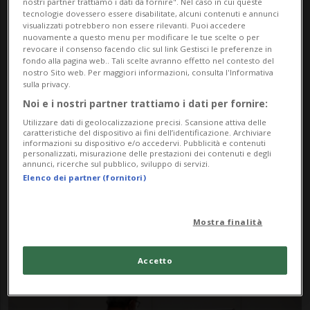
nostri partner trattiamo i dati da fornire". Nel caso in cui queste
tecnologie dovessero essere disabilitate, alcuni contenuti e annunci
visualizzati potrebbero non essere rilevanti. Puoi accedere
nuovamente a questo menu per modificare le tue scelte o per
revocare il consenso facendo clic sul link Gestisci le preferenze in
fondo alla pagina web.. Tali scelte avranno effetto nel contesto del
nostro Sito web. Per maggiori informazioni, consulta l'Informativa
sulla privacy.
Noi e i nostri partner trattiamo i dati per fornire:
Notizie su Due Sezioni
Utilizzare dati di geolocalizzazione precisi. Scansione attiva delle
caratteristiche del dispositivo ai fini dell’identificazione. Archiviare
informazioni su dispositivo e/o accedervi. Pubblicità e contenuti
personalizzati, misurazione delle prestazioni dei contenuti e degli
annunci, ricerche sul pubblico, sviluppo di servizi.
Segui le notizie e gli approfondimenti su
Elenco dei partner (fornitori)
Due Sezioni.
Mostra finalità
Accetto