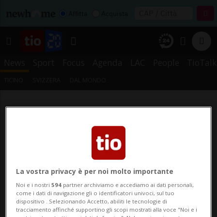
Affitta
Acquista
News
Sport
Focus
Agenda
LAC
People
TioTalk
TICINO
SVIZZERA
DAL MONDO
La vostra privacy è per noi molto importante
Noi e i nostri
594
partner archiviamo e accediamo ai dati personali,
come i dati di navigazione gli o identificatori univoci, sul tuo
dispositivo . Selezionando Accetto, abiliti le tecnologie di
tracciamento affinché supportino gli scopi mostrati alla voce "Noi e i