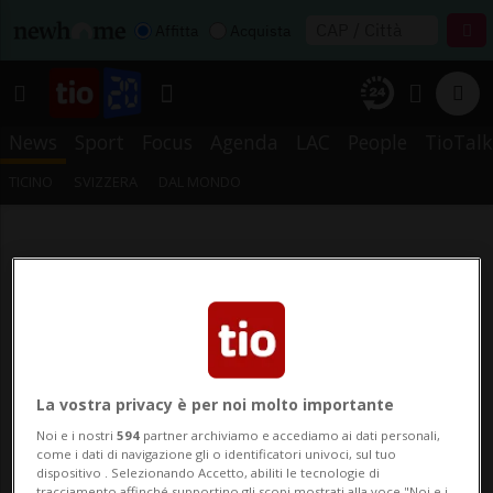
Affitta
Acquista
News
Sport
Focus
Agenda
LAC
People
TioTalk
TICINO
SVIZZERA
DAL MONDO
La vostra privacy è per noi molto importante
Noi e i nostri
594
partner archiviamo e accediamo ai dati personali,
come i dati di navigazione gli o identificatori univoci, sul tuo
dispositivo . Selezionando Accetto, abiliti le tecnologie di
tracciamento affinché supportino gli scopi mostrati alla voce "Noi e i