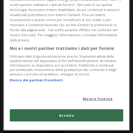
nostri partner trattiamo i dati da fornire". Nel caso in cui queste
tecnologie dovessero essere disabilitate, alcuni contenuti e annunci
visualizzati potrebbero non essere rilevanti. Puoi accedere
nuovamente a questo menu per modificare le tue scelte o per
revocare il consenso facendo clic sul link Gestisci le preferenze in
fondo alla pagina web.. Tali scelte avranno effetto nel contesto del
nostro Sito web. Per maggiori informazioni, consulta l'Informativa
sulla privacy.
Noi e i nostri partner trattiamo i dati per fornire:
Notizie su Ducati
Utilizzare dati di geolocalizzazione precisi. Scansione attiva delle
Panigale
caratteristiche del dispositivo ai fini dell’identificazione. Archiviare
informazioni su dispositivo e/o accedervi. Pubblicità e contenuti
personalizzati, misurazione delle prestazioni dei contenuti e degli
annunci, ricerche sul pubblico, sviluppo di servizi.
Elenco dei partner (fornitori)
Segui le notizie e gli approfondimenti su
Ducati Panigale.
Mostra finalità
Accetto