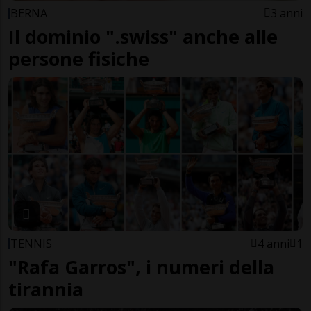
BERNA
3 anni
Il dominio ".swiss" anche alle
persone fisiche
TENNIS
4 anni
1
"Rafa Garros", i numeri della
tirannia