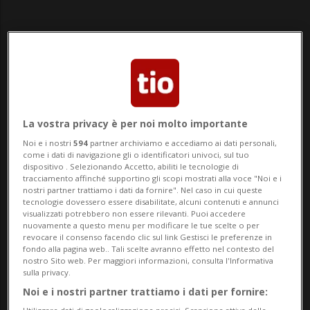
Notizie su Dominio
La vostra privacy è per noi molto importante
Noi e i nostri
594
partner archiviamo e accediamo ai dati personali,
come i dati di navigazione gli o identificatori univoci, sul tuo
dispositivo . Selezionando Accetto, abiliti le tecnologie di
Segui le notizie e gli approfondimenti su
tracciamento affinché supportino gli scopi mostrati alla voce "Noi e i
Dominio.
nostri partner trattiamo i dati da fornire". Nel caso in cui queste
tecnologie dovessero essere disabilitate, alcuni contenuti e annunci
visualizzati potrebbero non essere rilevanti. Puoi accedere
nuovamente a questo menu per modificare le tue scelte o per
revocare il consenso facendo clic sul link Gestisci le preferenze in
fondo alla pagina web.. Tali scelte avranno effetto nel contesto del
nostro Sito web. Per maggiori informazioni, consulta l'Informativa
sulla privacy.
Noi e i nostri partner trattiamo i dati per fornire: