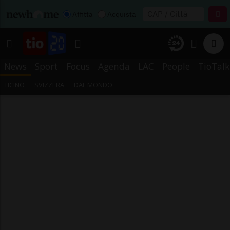
Affitta
Acquista
News
Sport
Focus
Agenda
LAC
People
TioTalk
TICINO
SVIZZERA
DAL MONDO