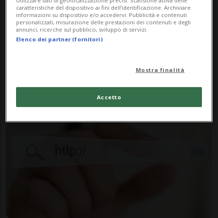
Utilizzare dati di geolocalizzazione precisi. Scansione attiva delle
caratteristiche del dispositivo ai fini dell’identificazione. Archiviare
informazioni su dispositivo e/o accedervi. Pubblicità e contenuti
personalizzati, misurazione delle prestazioni dei contenuti e degli
annunci, ricerche sul pubblico, sviluppo di servizi.
Elenco dei partner (fornitori)
STATI UNITI
1 anno
1
Il primo dominio web nasceva
Mostra finalità
40 anni fa: non c'era ancora
Internet
Accetto