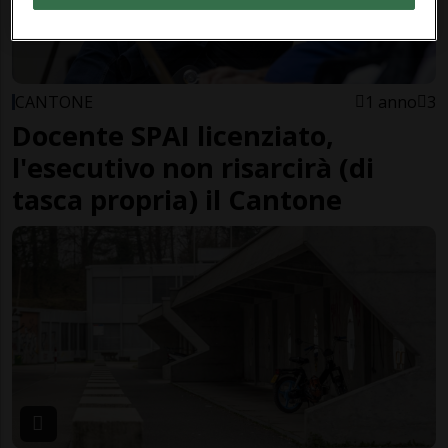
CANTONE
1 anno
3
Docente SPAI licenziato,
l'esecutivo non risarcirà (di
tasca propria) il Cantone