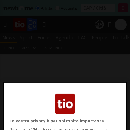
Affitta
Acquista
News
Sport
Focus
Agenda
LAC
People
TioTalk
TICINO
SVIZZERA
DAL MONDO
La vostra privacy è per noi molto importante
Noi e i nostri
594
partner archiviamo e accediamo ai dati personali,