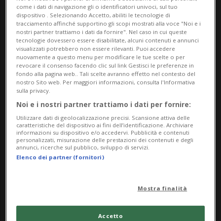
come i dati di navigazione gli o identificatori univoci, sul tuo
dispositivo . Selezionando Accetto, abiliti le tecnologie di
tracciamento affinché supportino gli scopi mostrati alla voce "Noi e i
nostri partner trattiamo i dati da fornire". Nel caso in cui queste
tecnologie dovessero essere disabilitate, alcuni contenuti e annunci
visualizzati potrebbero non essere rilevanti. Puoi accedere
nuovamente a questo menu per modificare le tue scelte o per
revocare il consenso facendo clic sul link Gestisci le preferenze in
fondo alla pagina web.. Tali scelte avranno effetto nel contesto del
Notizie su Docente Spai
nostro Sito web. Per maggiori informazioni, consulta l'Informativa
sulla privacy.
Noi e i nostri partner trattiamo i dati per fornire:
Utilizzare dati di geolocalizzazione precisi. Scansione attiva delle
Segui le notizie e gli approfondimenti su
caratteristiche del dispositivo ai fini dell’identificazione. Archiviare
informazioni su dispositivo e/o accedervi. Pubblicità e contenuti
Docente Spai.
personalizzati, misurazione delle prestazioni dei contenuti e degli
annunci, ricerche sul pubblico, sviluppo di servizi.
Elenco dei partner (fornitori)
Mostra finalità
Accetto