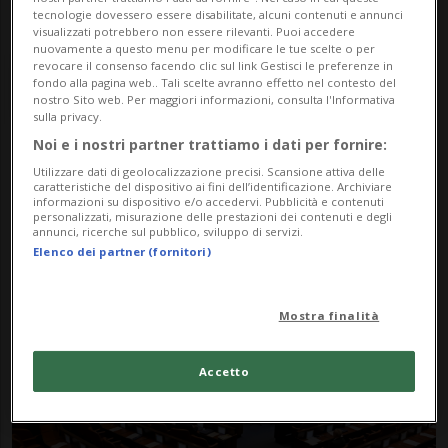
tecnologie dovessero essere disabilitate, alcuni contenuti e annunci
visualizzati potrebbero non essere rilevanti. Puoi accedere
nuovamente a questo menu per modificare le tue scelte o per
revocare il consenso facendo clic sul link Gestisci le preferenze in
fondo alla pagina web.. Tali scelte avranno effetto nel contesto del
nostro Sito web. Per maggiori informazioni, consulta l'Informativa
sulla privacy.
Noi e i nostri partner trattiamo i dati per fornire:
Notizie su Degel Ha Tora
Utilizzare dati di geolocalizzazione precisi. Scansione attiva delle
caratteristiche del dispositivo ai fini dell’identificazione. Archiviare
informazioni su dispositivo e/o accedervi. Pubblicità e contenuti
personalizzati, misurazione delle prestazioni dei contenuti e degli
annunci, ricerche sul pubblico, sviluppo di servizi.
Segui le notizie e gli approfondimenti su
Elenco dei partner (fornitori)
Degel Ha Tora.
Mostra finalità
Accetto