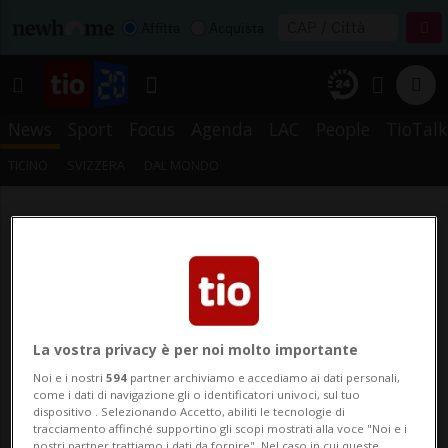
Affitta
Acquista
News
Sport
Focus
Agenda
LAC
People
TioTalk
TICINO
SVIZZERA
DAL MONDO
La vostra privacy è per noi molto importante
Noi e i nostri
594
partner archiviamo e accediamo ai dati personali,
come i dati di navigazione gli o identificatori univoci, sul tuo
dispositivo . Selezionando Accetto, abiliti le tecnologie di
tracciamento affinché supportino gli scopi mostrati alla voce "Noi e i
nostri partner trattiamo i dati da fornire". Nel caso in cui queste