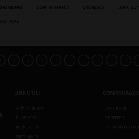
RSIONISMO
MONTE VERITÀ
CRONACA
LARA GU
FESTIVAL
LINK UTILI
CONFIGURAZI
Archivio ePaper
NOTIFICHE
i
PUBBLICITÀ
PREFERITI
IMPRESSUM
PROFILO UTENT
DISCLAIMER