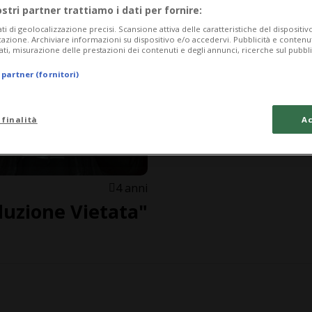
ostri partner trattiamo i dati per fornire:
ati di geolocalizzazione precisi. Scansione attiva delle caratteristiche del dispositivo 
icazione. Archiviare informazioni su dispositivo e/o accedervi. Pubblicità e contenu
ati, misurazione delle prestazioni dei contenuti e degli annunci, ricerche sul pubbl
 partner (fornitori)
 finalità
Ac
4 anni
duzione Vietata"