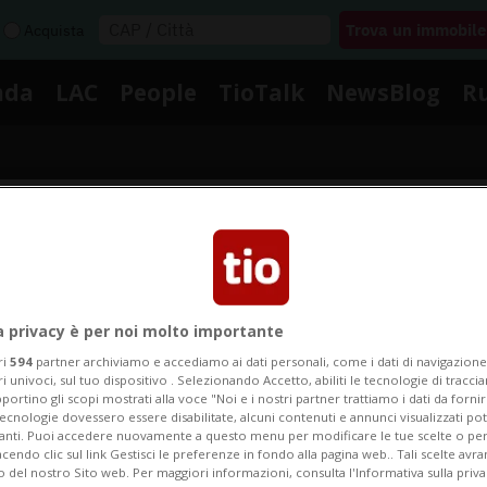
Acquista
nda
LAC
People
TioTalk
NewsBlog
R
Segnalaci
Notizie su Dead Poets Iii
a privacy è per noi molto importante
ri
594
partner archiviamo e accediamo ai dati personali, come i dati di navigazione 
ri univoci, sul tuo dispositivo . Selezionando Accetto, abiliti le tecnologie di tracc
portino gli scopi mostrati alla voce "Noi e i nostri partner trattiamo i dati da fornir
Segui le notizie e gli approfondimenti su Dead Poets Iii
tecnologie dovessero essere disabilitate, alcuni contenuti e annunci visualizzati 
vanti. Puoi accedere nuovamente a questo menu per modificare le tue scelte o per
endo clic sul link Gestisci le preferenze in fondo alla pagina web.. Tali scelte avr
o del nostro Sito web. Per maggiori informazioni, consulta l'Informativa sulla priva