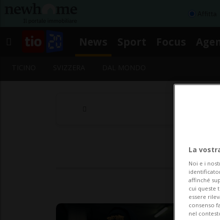
Affitta
News
Sport
Focus
Age
TICINO
SVIZZERA
DAL MONDO
La vostr
Noi e i nost
identificato
affinché sup
cui queste 
essere rile
consenso fac
nel contest