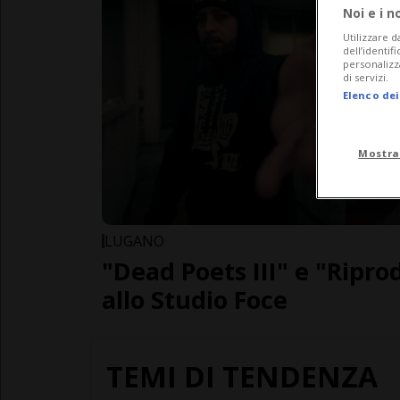
Noi e i n
Utilizzare d
dell’identif
personalizz
di servizi.
Elenco dei
Mostra
LUGANO
"Dead Poets III" e "Ripro
allo Studio Foce
TEMI DI TENDENZA