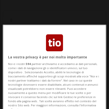
Notizie su Crlab Lugano
La vostra privacy è per noi molto importante
Segui le notizie e gli approfondimenti su
Noi e i nostri
594
partner archiviamo e accediamo ai dati personali,
Crlab Lugano.
come i dati di navigazione gli o identificatori univoci, sul tuo
dispositivo . Selezionando Accetto, abiliti le tecnologie di
tracciamento affinché supportino gli scopi mostrati alla voce "Noi e i
nostri partner trattiamo i dati da fornire". Nel caso in cui queste
tecnologie dovessero essere disabilitate, alcuni contenuti e annunci
visualizzati potrebbero non essere rilevanti. Puoi accedere
nuovamente a questo menu per modificare le tue scelte o per
revocare il consenso facendo clic sul link Gestisci le preferenze in
fondo alla pagina web.. Tali scelte avranno effetto nel contesto del
nostro Sito web. Per maggiori informazioni, consulta l'Informativa