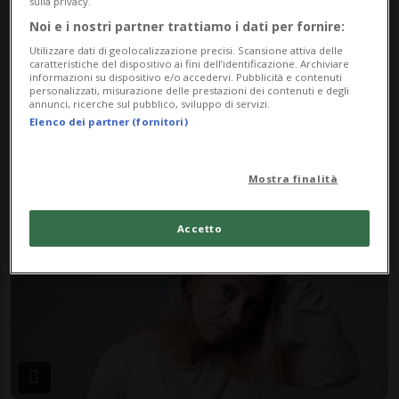
sulla privacy.
Noi e i nostri partner trattiamo i dati per fornire:
Utilizzare dati di geolocalizzazione precisi. Scansione attiva delle
caratteristiche del dispositivo ai fini dell’identificazione. Archiviare
informazioni su dispositivo e/o accedervi. Pubblicità e contenuti
FASHIONCHANNEL
3 mesi
personalizzati, misurazione delle prestazioni dei contenuti e degli
annunci, ricerche sul pubblico, sviluppo di servizi.
Maggio, il momento chiave per
Elenco dei partner (fornitori)
i tuoi capelli: affidati a CRLAB
Lugano
Mostra finalità
Accetto