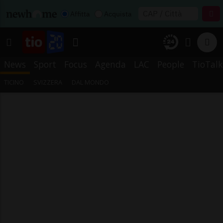
Affitta
Acquista
News
Sport
Focus
Agenda
LAC
People
TioTalk
TICINO
SVIZZERA
DAL MONDO