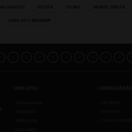
MO AGOSTO
SICCITÀ
TICINO
MONTE VERITÀ
LARA GUT-BEHRAMI
LINK UTILI
CONFIGURAZI
Archivio ePaper
NOTIFICHE
i
PUBBLICITÀ
PREFERITI
IMPRESSUM
PROFILO UTENT
DISCLAIMER