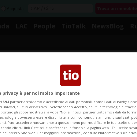
Acquista
nda
LAC
People
TioTalk
NewsBlog
R
Segnalaci
Notizie su Corsa Benefica
a privacy è per noi molto importante
ri
594
partner archiviamo e accediamo ai dati personali, come i dati di navigazione 
ri univoci, sul tuo dispositivo . Selezionando Accetto, abiliti le tecnologie di tracc
portino gli scopi mostrati alla voce "Noi e i nostri partner trattiamo i dati da fornir
Segui le notizie e gli approfondimenti su Corsa Benefica
tecnologie dovessero essere disabilitate, alcuni contenuti e annunci visualizzati 
vanti. Puoi accedere nuovamente a questo menu per modificare le tue scelte o per
endo clic sul link Gestisci le preferenze in fondo alla pagina web.. Tali scelte avr
o del nostro Sito web. Per maggiori informazioni, consulta l'Informativa sulla priva