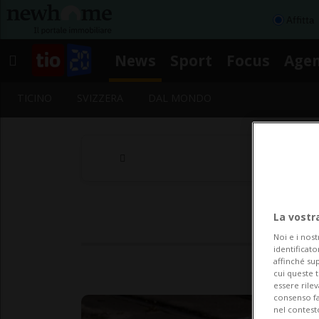
Affitta
News
Sport
Focus
Age
TICINO
SVIZZERA
DAL MONDO
La vostr
Noi e i nost
identificato
affinché sup
cui queste 
essere rile
consenso fac
nel contest