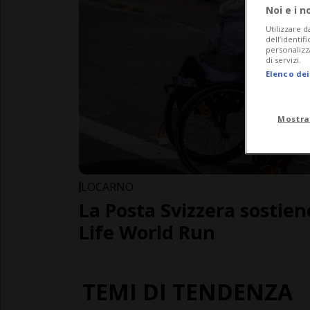
Noi e i n
Utilizzare d
dell’identif
personalizz
di servizi.
Elenco dei
Mostra
LOCARNO
La Posta Svizzera sostien
Life World Run
TEMI DI TENDENZA