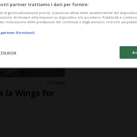
ostri partner trattiamo i dati per fornire:
ati di geolocalizzazione precisi. Scansione attiva delle caratteristiche del dispositivo 
icazione. Archiviare informazioni su dispositivo e/o accedervi. Pubblicità e contenu
ati, misurazione delle prestazioni dei contenuti e degli annunci, ricerche sul pubbl
 partner (fornitori)
 finalità
Ac
3 mesi
e la Wings for