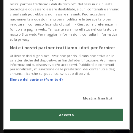
nostri partner trattiamo i dati da fornire". Nel caso in cui queste
tecnologie dovessero essere disabilitate, alcuni contenuti e annunci
visualizzati potrebbero non essere rilevanti. Puoi accedere
nuovamente a questo menu per modificare le tue scelte o per
revocare il consenso facendo clic sul link Gestisci le preferenze in
fondo alla pagina web.. Tali scelte avranno effetto nel contesto del
nostro Sito web. Per maggiori informazioni, consulta l'Informativa
sulla privacy.
Noi e i nostri partner trattiamo i dati per fornire:
Notizie su
Utilizzare dati di geolocalizzazione precisi. Scansione attiva delle
caratteristiche del dispositivo ai fini dell’identificazione. Archiviare
Collaborazione Sanitaria
informazioni su dispositivo e/o accedervi. Pubblicità e contenuti
personalizzati, misurazione delle prestazioni dei contenuti e degli
annunci, ricerche sul pubblico, sviluppo di servizi.
Elenco dei partner (fornitori)
Segui le notizie e gli approfondimenti su
Collaborazione Sanitaria.
Mostra finalità
Accetto