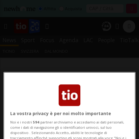
Affitta
Acquista
News
Sport
Focus
Agenda
LAC
People
TioTalk
TICINO
SVIZZERA
DAL MONDO
La vostra privacy è per noi molto importante
Noi e i nostri
594
partner archiviamo e accediamo ai dati personali,
come i dati di navigazione gli o identificatori univoci, sul tuo
dispositivo . Selezionando Accetto, abiliti le tecnologie di
tracciamento affinché supportino gli scopi mostrati alla voce "Noi e i