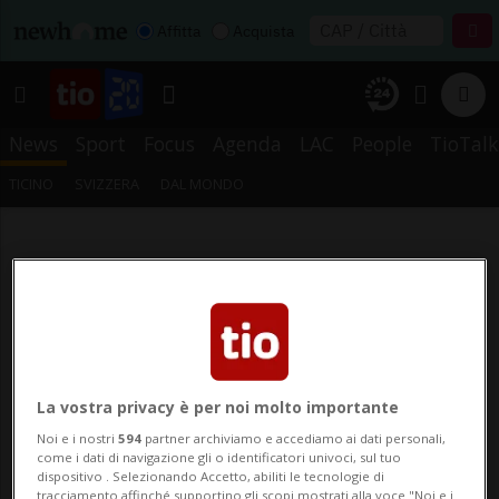
Affitta
Acquista
News
Sport
Focus
Agenda
LAC
People
TioTalk
TICINO
SVIZZERA
DAL MONDO
La vostra privacy è per noi molto importante
Noi e i nostri
594
partner archiviamo e accediamo ai dati personali,
come i dati di navigazione gli o identificatori univoci, sul tuo
dispositivo . Selezionando Accetto, abiliti le tecnologie di
tracciamento affinché supportino gli scopi mostrati alla voce "Noi e i