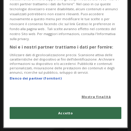
nostri partner trattiamo i dati da fornire". Nel caso in cui queste
tecnologie dovessero essere disabilitate, alcuni contenuti e annunci
visualizzati potrebbero non essere rilevanti. Puoi accedere
nuovamente a questo menu per modificare le tue scelte o per
revocare il consenso facendo clic sul link Gestisci le preferenze in
fondo alla pagina web.. Tali scelte avranno effetto nel contesto del
nostro Sito web. Per maggiori informazioni, consulta l'Informativa
sulla privacy.
Noi e i nostri partner trattiamo i dati per fornire:
Notizie su Citadelle
Utilizzare dati di geolocalizzazione precisi. Scansione attiva delle
caratteristiche del dispositivo ai fini dell’identificazione. Archiviare
Laferriere
informazioni su dispositivo e/o accedervi. Pubblicità e contenuti
personalizzati, misurazione delle prestazioni dei contenuti e degli
annunci, ricerche sul pubblico, sviluppo di servizi.
Elenco dei partner (fornitori)
Segui le notizie e gli approfondimenti su
Citadelle Laferriere.
Mostra finalità
Accetto