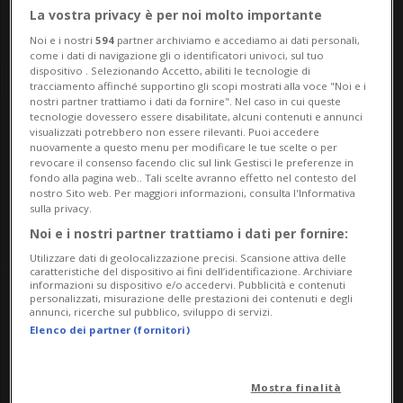
La vostra privacy è per noi molto importante
Noi e i nostri
594
partner archiviamo e accediamo ai dati personali,
come i dati di navigazione gli o identificatori univoci, sul tuo
dispositivo . Selezionando Accetto, abiliti le tecnologie di
tracciamento affinché supportino gli scopi mostrati alla voce "Noi e i
nostri partner trattiamo i dati da fornire". Nel caso in cui queste
tecnologie dovessero essere disabilitate, alcuni contenuti e annunci
visualizzati potrebbero non essere rilevanti. Puoi accedere
nuovamente a questo menu per modificare le tue scelte o per
Notizie su Cerimonia
revocare il consenso facendo clic sul link Gestisci le preferenze in
fondo alla pagina web.. Tali scelte avranno effetto nel contesto del
Militare
nostro Sito web. Per maggiori informazioni, consulta l'Informativa
sulla privacy.
Noi e i nostri partner trattiamo i dati per fornire:
Segui le notizie e gli approfondimenti su
Utilizzare dati di geolocalizzazione precisi. Scansione attiva delle
caratteristiche del dispositivo ai fini dell’identificazione. Archiviare
Cerimonia Militare.
informazioni su dispositivo e/o accedervi. Pubblicità e contenuti
personalizzati, misurazione delle prestazioni dei contenuti e degli
annunci, ricerche sul pubblico, sviluppo di servizi.
Elenco dei partner (fornitori)
Mostra finalità