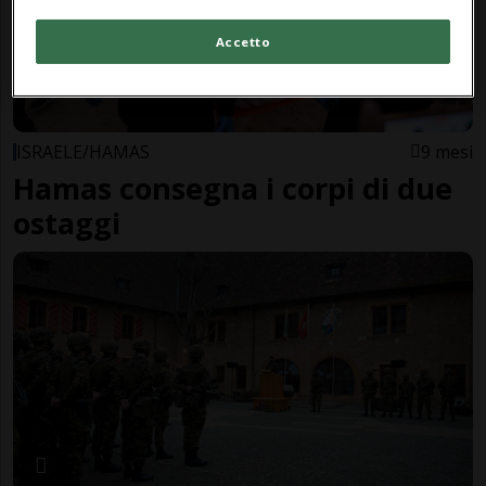
Accetto
ISRAELE/HAMAS
9 mesi
Hamas consegna i corpi di due
ostaggi