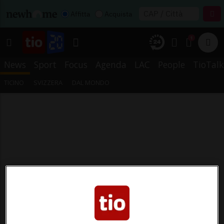
Affitta
Acquista
1
News
Sport
Focus
Agenda
LAC
People
TioTalk
TICINO
SVIZZERA
DAL MONDO