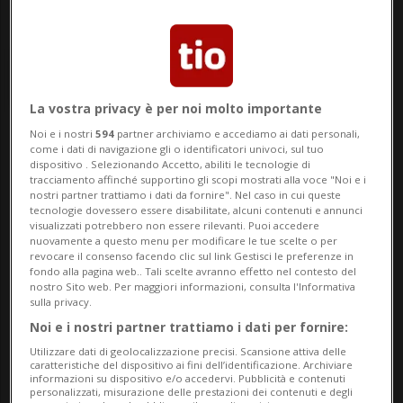
La vostra privacy è per noi molto importante
Noi e i nostri
594
partner archiviamo e accediamo ai dati personali,
Notizie su Cattelan
come i dati di navigazione gli o identificatori univoci, sul tuo
dispositivo . Selezionando Accetto, abiliti le tecnologie di
tracciamento affinché supportino gli scopi mostrati alla voce "Noi e i
nostri partner trattiamo i dati da fornire". Nel caso in cui queste
tecnologie dovessero essere disabilitate, alcuni contenuti e annunci
Segui le notizie e gli approfondimenti su
visualizzati potrebbero non essere rilevanti. Puoi accedere
nuovamente a questo menu per modificare le tue scelte o per
Cattelan.
revocare il consenso facendo clic sul link Gestisci le preferenze in
fondo alla pagina web.. Tali scelte avranno effetto nel contesto del
nostro Sito web. Per maggiori informazioni, consulta l'Informativa
sulla privacy.
Noi e i nostri partner trattiamo i dati per fornire:
Utilizzare dati di geolocalizzazione precisi. Scansione attiva delle
caratteristiche del dispositivo ai fini dell’identificazione. Archiviare
informazioni su dispositivo e/o accedervi. Pubblicità e contenuti
personalizzati, misurazione delle prestazioni dei contenuti e degli