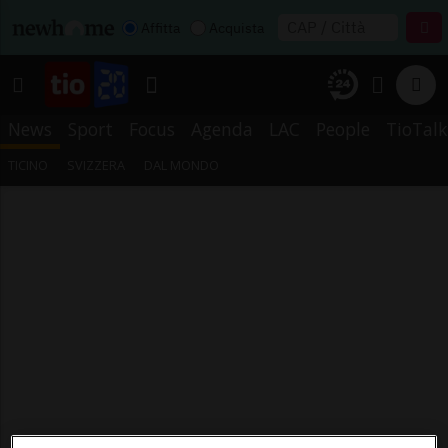
Affitta
Acquista
News
Sport
Focus
Agenda
LAC
People
TioTalk
TICINO
SVIZZERA
DAL MONDO