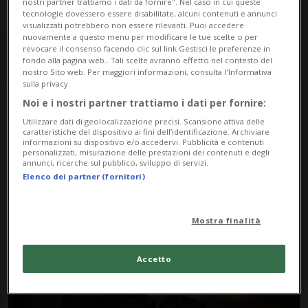
nostri partner trattiamo i dati da fornire". Nel caso in cui queste
tecnologie dovessero essere disabilitate, alcuni contenuti e annunci
visualizzati potrebbero non essere rilevanti. Puoi accedere
nuovamente a questo menu per modificare le tue scelte o per
revocare il consenso facendo clic sul link Gestisci le preferenze in
fondo alla pagina web.. Tali scelte avranno effetto nel contesto del
nostro Sito web. Per maggiori informazioni, consulta l'Informativa
sulla privacy.
Noi e i nostri partner trattiamo i dati per fornire:
Notizie su Caravanil
Utilizzare dati di geolocalizzazione precisi. Scansione attiva delle
caratteristiche del dispositivo ai fini dell’identificazione. Archiviare
informazioni su dispositivo e/o accedervi. Pubblicità e contenuti
personalizzati, misurazione delle prestazioni dei contenuti e degli
annunci, ricerche sul pubblico, sviluppo di servizi.
Segui le notizie e gli approfondimenti su
Elenco dei partner (fornitori)
Caravanil.
Mostra finalità
Accetto