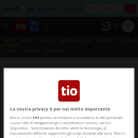
Affitta
Acquista
News
Sport
Focus
Agenda
LAC
People
TioTalk
TICINO
SVIZZERA
DAL MONDO
La vostra privacy è per noi molto importante
Noi e i nostri
594
partner archiviamo e accediamo ai dati personali,
come i dati di navigazione gli o identificatori univoci, sul tuo
dispositivo . Selezionando Accetto, abiliti le tecnologie di
tracciamento affinché supportino gli scopi mostrati alla voce "Noi e i