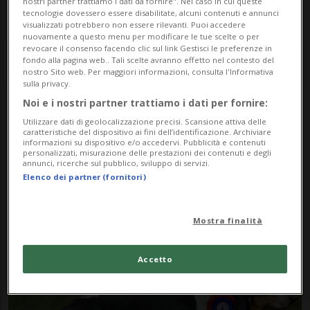
nostri partner trattiamo i dati da fornire". Nel caso in cui queste
tecnologie dovessero essere disabilitate, alcuni contenuti e annunci
visualizzati potrebbero non essere rilevanti. Puoi accedere
nuovamente a questo menu per modificare le tue scelte o per
revocare il consenso facendo clic sul link Gestisci le preferenze in
fondo alla pagina web.. Tali scelte avranno effetto nel contesto del
nostro Sito web. Per maggiori informazioni, consulta l'Informativa
sulla privacy.
Noi e i nostri partner trattiamo i dati per fornire:
Notizie su Cani Da
Utilizzare dati di geolocalizzazione precisi. Scansione attiva delle
caratteristiche del dispositivo ai fini dell’identificazione. Archiviare
Caccia
informazioni su dispositivo e/o accedervi. Pubblicità e contenuti
personalizzati, misurazione delle prestazioni dei contenuti e degli
annunci, ricerche sul pubblico, sviluppo di servizi.
Elenco dei partner (fornitori)
Segui le notizie e gli approfondimenti su
Cani Da Caccia.
Mostra finalità
Accetto