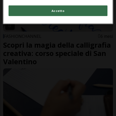
Accetto
FASHIONCHANNEL
6 mesi
Scopri la magia della calligrafia
creativa: corso speciale di San
Valentino