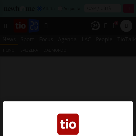
Affitta
Acquista
1
News
Sport
Focus
Agenda
LAC
People
TioTalk
TICINO
SVIZZERA
DAL MONDO