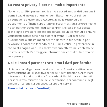
La vostra privacy è per noi molto importante
Noi e i nostri
594
partner archiviamo e accediamo ai dati personali,
come i dati di navigazione gli o identificatori univoci, sul tuo
dispositivo . Selezionando Accetto, abiliti le tecnologie di
tracciamento affinché supportino gli scopi mostrati alla voce "Noi e i
nostri partner trattiamo i dati da fornire". Nel caso in cui queste
tecnologie dovessero essere disabilitate, alcuni contenuti e annunci
visualizzati potrebbero non essere rilevanti. Puoi accedere
Notizie su Calligrafia
nuovamente a questo menu per modificare le tue scelte o per
revocare il consenso facendo clic sul link Gestisci le preferenze in
fondo alla pagina web.. Tali scelte avranno effetto nel contesto del
Creativa
nostro Sito web. Per maggiori informazioni, consulta l'Informativa
sulla privacy.
Noi e i nostri partner trattiamo i dati per fornire:
Segui le notizie e gli approfondimenti su
Utilizzare dati di geolocalizzazione precisi. Scansione attiva delle
caratteristiche del dispositivo ai fini dell’identificazione. Archiviare
Calligrafia Creativa.
informazioni su dispositivo e/o accedervi. Pubblicità e contenuti
personalizzati, misurazione delle prestazioni dei contenuti e degli
annunci, ricerche sul pubblico, sviluppo di servizi.
Elenco dei partner (fornitori)
Mostra finalità