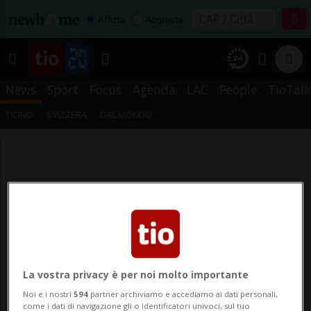
Affitta
Acquista
News
Sport
Focus
Agenda
LAC
People
TioTalk
TICINO
SVIZZERA
DAL MONDO
La vostra privacy è per noi molto importante
Noi e i nostri
594
partner archiviamo e accediamo ai dati personali,
come i dati di navigazione gli o identificatori univoci, sul tuo