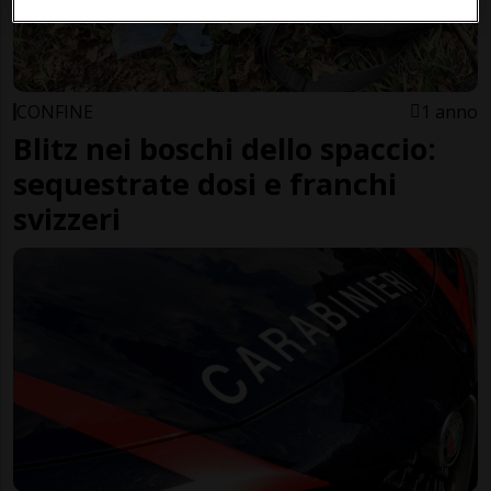
CONFINE
1 anno
Blitz nei boschi dello spaccio:
sequestrate dosi e franchi
svizzeri