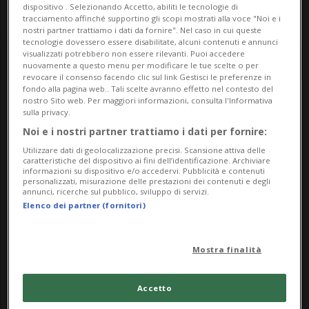
dispositivo . Selezionando Accetto, abiliti le tecnologie di
tracciamento affinché supportino gli scopi mostrati alla voce "Noi e i
nostri partner trattiamo i dati da fornire". Nel caso in cui queste
tecnologie dovessero essere disabilitate, alcuni contenuti e annunci
visualizzati potrebbero non essere rilevanti. Puoi accedere
nuovamente a questo menu per modificare le tue scelte o per
revocare il consenso facendo clic sul link Gestisci le preferenze in
fondo alla pagina web.. Tali scelte avranno effetto nel contesto del
nostro Sito web. Per maggiori informazioni, consulta l'Informativa
sulla privacy.
Notizie su Cadorago
Noi e i nostri partner trattiamo i dati per fornire:
Utilizzare dati di geolocalizzazione precisi. Scansione attiva delle
caratteristiche del dispositivo ai fini dell’identificazione. Archiviare
Segui le notizie e gli approfondimenti su
informazioni su dispositivo e/o accedervi. Pubblicità e contenuti
personalizzati, misurazione delle prestazioni dei contenuti e degli
Cadorago.
annunci, ricerche sul pubblico, sviluppo di servizi.
Elenco dei partner (fornitori)
Mostra finalità
Accetto