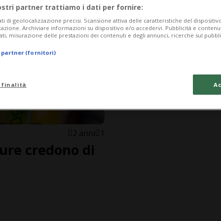
ostri partner trattiamo i dati per fornire:
ati di geolocalizzazione precisi. Scansione attiva delle caratteristiche del dispositivo 
icazione. Archiviare informazioni su dispositivo e/o accedervi. Pubblicità e contenu
ati, misurazione delle prestazioni dei contenuti e degli annunci, ricerche sul pubbl
 partner (fornitori)
 finalità
Ac
2 anni
1
ure credono di