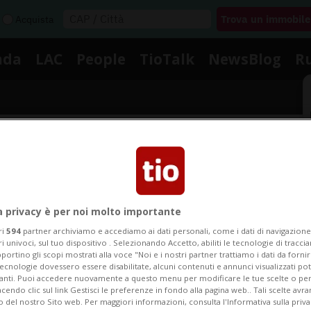
Acquista
nda
LAC
People
TioTalk
NewsBlog
R
Segnalaci
Notizie su Buon Reddito
a privacy è per noi molto importante
ri
594
partner archiviamo e accediamo ai dati personali, come i dati di navigazione 
ri univoci, sul tuo dispositivo . Selezionando Accetto, abiliti le tecnologie di tracc
portino gli scopi mostrati alla voce "Noi e i nostri partner trattiamo i dati da fornir
Segui le notizie e gli approfondimenti su Buon Reddito
tecnologie dovessero essere disabilitate, alcuni contenuti e annunci visualizzati 
vanti. Puoi accedere nuovamente a questo menu per modificare le tue scelte o per
endo clic sul link Gestisci le preferenze in fondo alla pagina web.. Tali scelte avr
o del nostro Sito web. Per maggiori informazioni, consulta l'Informativa sulla priva