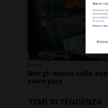
Noi e i n
Utilizzare d
dell’identif
personalizz
di servizi.
Elenco dei
Mostra
ZURIGO
Non gli manca nulla, epp
avere poco
TEMI DI TENDENZA