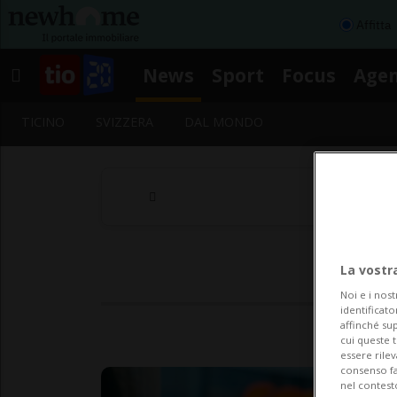
Affitta
News
Sport
Focus
Age
TICINO
SVIZZERA
DAL MONDO
La vostr
Noi e i nost
identificato
affinché sup
cui queste 
essere rile
consenso fac
nel contest