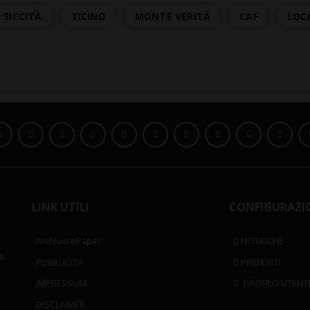
SICCITÀ
TICINO
MONTE VERITÀ
CAF
LOC
LINK UTILI
CONFIGURAZI
Archivio ePaper
NOTIFICHE
i
PUBBLICITÀ
PREFERITI
IMPRESSUM
PROFILO UTENT
DISCLAIMER