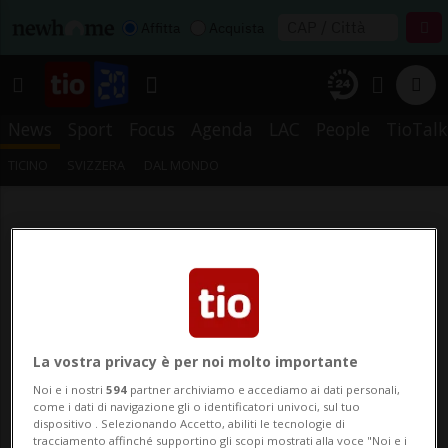
Affitta
Acquista
News
Sport
Focus
Agenda
LAC
People
TioTalk
TICINO
SVIZZERA
DAL MONDO
La vostra privacy è per noi molto importante
Noi e i nostri
594
partner archiviamo e accediamo ai dati personali,
come i dati di navigazione gli o identificatori univoci, sul tuo
dispositivo . Selezionando Accetto, abiliti le tecnologie di
tracciamento affinché supportino gli scopi mostrati alla voce "Noi e i