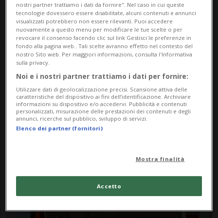
nostri partner trattiamo i dati da fornire". Nel caso in cui queste
tecnologie dovessero essere disabilitate, alcuni contenuti e annunci
visualizzati potrebbero non essere rilevanti. Puoi accedere
nuovamente a questo menu per modificare le tue scelte o per
revocare il consenso facendo clic sul link Gestisci le preferenze in
fondo alla pagina web.. Tali scelte avranno effetto nel contesto del
nostro Sito web. Per maggiori informazioni, consulta l'Informativa
sulla privacy.
Noi e i nostri partner trattiamo i dati per fornire:
Notizie su Barile
Utilizzare dati di geolocalizzazione precisi. Scansione attiva delle
caratteristiche del dispositivo ai fini dell’identificazione. Archiviare
informazioni su dispositivo e/o accedervi. Pubblicità e contenuti
personalizzati, misurazione delle prestazioni dei contenuti e degli
Segui le notizie e gli approfondimenti su
annunci, ricerche sul pubblico, sviluppo di servizi.
Elenco dei partner (fornitori)
Barile.
Mostra finalità
Accetto