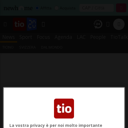
Affitta
Acquista
News
Sport
Focus
Agenda
LAC
People
TioTalk
TICINO
SVIZZERA
DAL MONDO
La vostra privacy è per noi molto importante