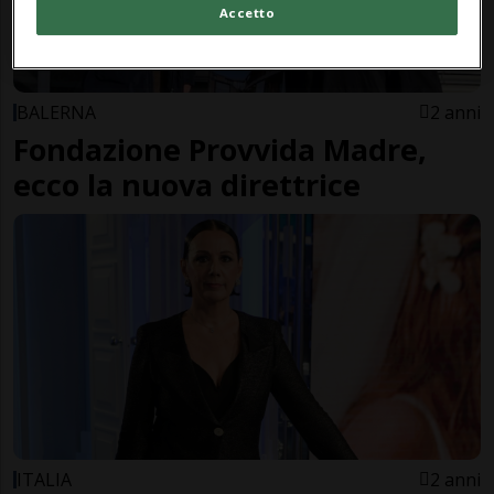
Accetto
BALERNA
2 anni
Fondazione Provvida Madre,
ecco la nuova direttrice
ITALIA
2 anni