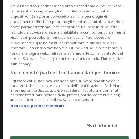
Noi e i nostri
594
partner archiviamo e accediamo ai dati personali,
come i dati di navigazione gli o identificatori univoci, sul tuo
dispositivo . Selezionando Accetto, abiliti le tecnologie di
tracciamento affinché supportino gli scopi mostrati alla voce "Noi e i
nostri partner trattiamo i dati da fornire". Nel caso in cui queste
tecnologie dovessero essere disabilitate, alcuni contenuti e annunci
visualizzati potrebbero non essere rilevanti. Puoi accedere
nuovamente a questo menu per modificare le tue scelte o per
revocare il consenso facendo clic sul link Gestisci le preferenze in
Notizie su Anna S
fondo alla pagina web.. Tali scelte avranno effetto nel contesto del
nostro Sito web. Per maggiori informazioni, consulta l'Informativa
sulla privacy.
Noi e i nostri partner trattiamo i dati per fornire:
Segui le notizie e gli approfondimenti su
Utilizzare dati di geolocalizzazione precisi. Scansione attiva delle
Anna S.
caratteristiche del dispositivo ai fini dell’identificazione. Archiviare
informazioni su dispositivo e/o accedervi. Pubblicità e contenuti
personalizzati, misurazione delle prestazioni dei contenuti e degli
annunci, ricerche sul pubblico, sviluppo di servizi.
Elenco dei partner (fornitori)
Mostra finalità