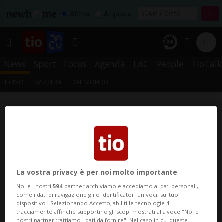
Affitta
Acquista
News
Sport
Focus
Agenda
LAC
People
TioTalk
TICINO
SVIZZERA
DAL MONDO
La vostra privacy è per noi molto importante
Noi e i nostri
594
partner archiviamo e accediamo ai dati personali,
come i dati di navigazione gli o identificatori univoci, sul tuo
dispositivo . Selezionando Accetto, abiliti le tecnologie di
tracciamento affinché supportino gli scopi mostrati alla voce "Noi e i
nostri partner trattiamo i dati da fornire". Nel caso in cui queste