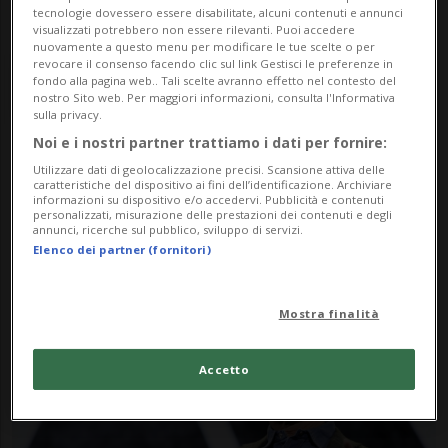
tecnologie dovessero essere disabilitate, alcuni contenuti e annunci
visualizzati potrebbero non essere rilevanti. Puoi accedere
nuovamente a questo menu per modificare le tue scelte o per
revocare il consenso facendo clic sul link Gestisci le preferenze in
fondo alla pagina web.. Tali scelte avranno effetto nel contesto del
nostro Sito web. Per maggiori informazioni, consulta l'Informativa
sulla privacy.
Noi e i nostri partner trattiamo i dati per fornire:
Notizie su Andy Jassy
Utilizzare dati di geolocalizzazione precisi. Scansione attiva delle
caratteristiche del dispositivo ai fini dell’identificazione. Archiviare
informazioni su dispositivo e/o accedervi. Pubblicità e contenuti
personalizzati, misurazione delle prestazioni dei contenuti e degli
annunci, ricerche sul pubblico, sviluppo di servizi.
Segui le notizie e gli approfondimenti su
Elenco dei partner (fornitori)
Andy Jassy.
Mostra finalità
Accetto