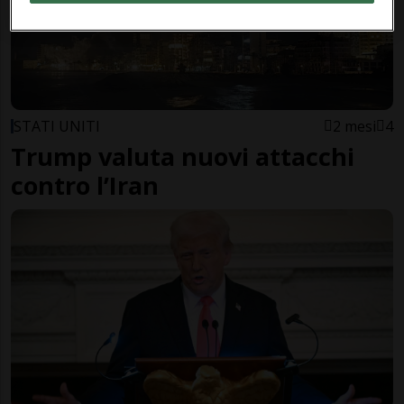
STATI UNITI
2 mesi
4
Trump valuta nuovi attacchi
contro l’Iran