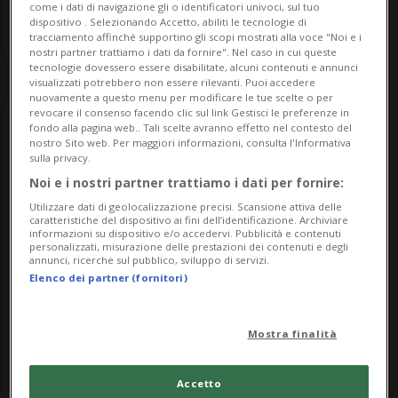
come i dati di navigazione gli o identificatori univoci, sul tuo
dispositivo . Selezionando Accetto, abiliti le tecnologie di
tracciamento affinché supportino gli scopi mostrati alla voce "Noi e i
nostri partner trattiamo i dati da fornire". Nel caso in cui queste
tecnologie dovessero essere disabilitate, alcuni contenuti e annunci
visualizzati potrebbero non essere rilevanti. Puoi accedere
nuovamente a questo menu per modificare le tue scelte o per
revocare il consenso facendo clic sul link Gestisci le preferenze in
fondo alla pagina web.. Tali scelte avranno effetto nel contesto del
nostro Sito web. Per maggiori informazioni, consulta l'Informativa
Notizie su
sulla privacy.
Amministrazione Usa
Noi e i nostri partner trattiamo i dati per fornire:
Utilizzare dati di geolocalizzazione precisi. Scansione attiva delle
caratteristiche del dispositivo ai fini dell’identificazione. Archiviare
informazioni su dispositivo e/o accedervi. Pubblicità e contenuti
personalizzati, misurazione delle prestazioni dei contenuti e degli
Segui le notizie e gli approfondimenti su
annunci, ricerche sul pubblico, sviluppo di servizi.
Amministrazione Usa.
Elenco dei partner (fornitori)
Mostra finalità
Accetto