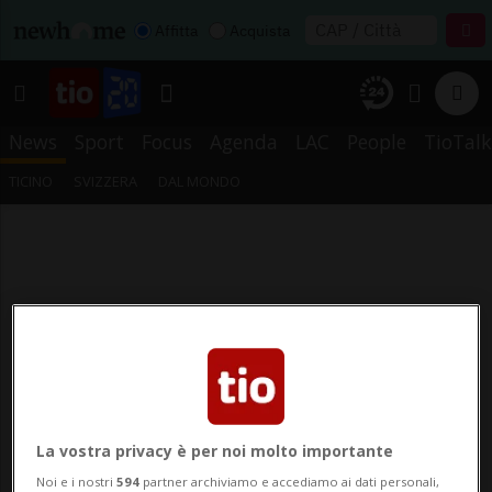
Affitta
Acquista
News
Sport
Focus
Agenda
LAC
People
TioTalk
TICINO
SVIZZERA
DAL MONDO
La vostra privacy è per noi molto importante
Noi e i nostri
594
partner archiviamo e accediamo ai dati personali,