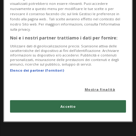
visualizzati potrebbero non essere rilevanti. Puoi accedere
nuovamente a questo menu per modificare le tue scelte o per
revocare il consenso facendo clic sul link Gestisci le preferenze in
fondo alla pagina web.. Tali scelte avranno effetto nel contesto del
nostro Sito web. Per maggiori informazioni, consulta l'Informativa
sulla privacy.
Noi e i nostri partner trattiamo i dati per fornire:
Utilizzare dati di geolocalizzazione precisi. Scansione attiva delle
Notizie su Ambasciata
caratteristiche del dispositivo ai fini dell’identificazione. Archiviare
informazioni su dispositivo e/o accedervi. Pubblicità e contenuti
personalizzati, misurazione delle prestazioni dei contenuti e degli
Messico
annunci, ricerche sul pubblico, sviluppo di servizi.
Elenco dei partner (fornitori)
Segui le notizie e gli approfondimenti su
Mostra finalità
Ambasciata Messico.
Accetto
Purtroppo non abbiamo trovato articoli per il
tema Ambasciata Messico.