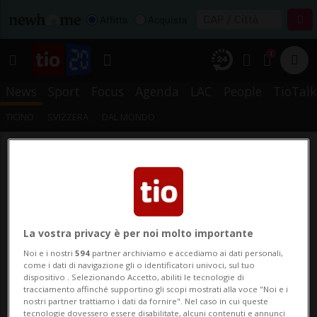
Affitta
Acquista
1
News
Sport
Focus
Agenda
LAC
People
TioTalk
TICINO
SVIZZERA
DAL MONDO
La vostra privacy è per noi molto importante
Noi e i nostri
594
partner archiviamo e accediamo ai dati personali,
come i dati di navigazione gli o identificatori univoci, sul tuo
dispositivo . Selezionando Accetto, abiliti le tecnologie di
tracciamento affinché supportino gli scopi mostrati alla voce "Noi e i
nostri partner trattiamo i dati da fornire". Nel caso in cui queste
tecnologie dovessero essere disabilitate, alcuni contenuti e annunci