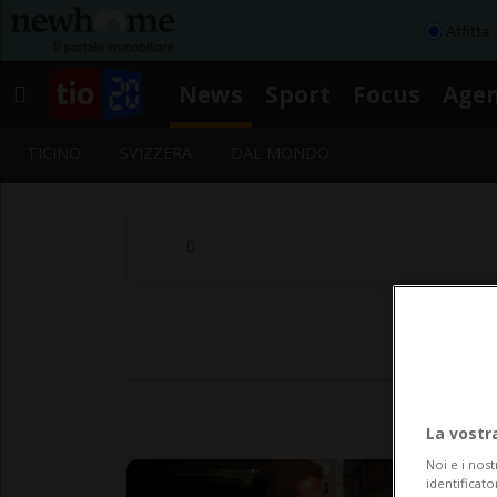
Affitta
News
Sport
Focus
Age
TICINO
SVIZZERA
DAL MONDO
La vostr
Noi e i nost
identificato