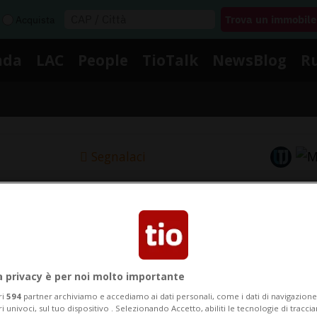
Acquista
nda
LAC
People
TioTalk
NewsBlog
R
Segnalaci
Notizie su Al Fayed
Segui le notizie e gli approfondimenti su Al Fayed.
a privacy è per noi molto importante
ri
594
partner archiviamo e accediamo ai dati personali, come i dati di navigazione 
ri univoci, sul tuo dispositivo . Selezionando Accetto, abiliti le tecnologie di tracc