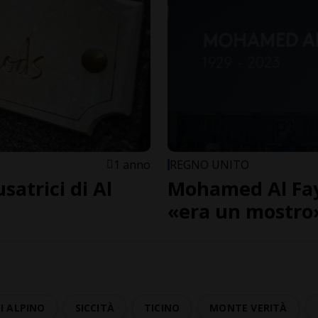
1 anno
REGNO UNITO
satrici di Al
Mohamed Al Fay
«era un mostro
I ALPINO
SICCITÀ
TICINO
MONTE VERITÀ