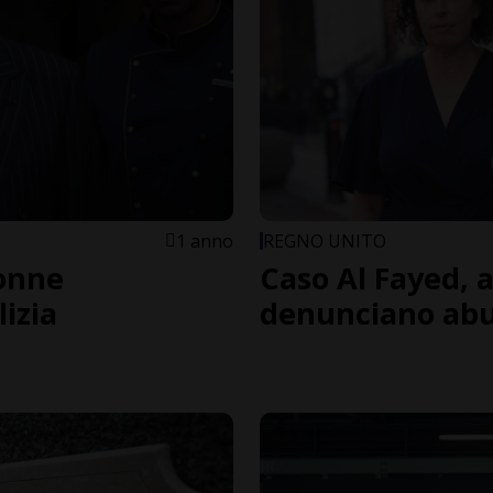
1 anno
REGNO UNITO
donne
Caso Al Fayed, 
izia
denunciano abus