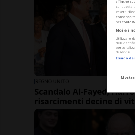
affinché sup
cui queste 
essere rile
consenso fac
nel contest
Noi e i n
Utilizzare d
dell’identif
personalizz
di servizi.
Elenco dei
Mostra
REGNO UNITO
Scandalo Al-Fayed, Harr
risarcimenti decine di vi