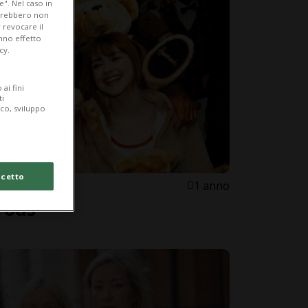
e". Nel caso in
potrebbero non
 revocare il
anno effetto
cy.
ai fini
ti
ico, sviluppo
cetto
1 anno
rods