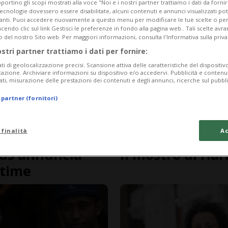
portino gli scopi mostrati alla voce "Noi e i nostri partner trattiamo i dati da fornir
tecnologie dovessero essere disabilitate, alcuni contenuti e annunci visualizzati 
vanti. Puoi accedere nuovamente a questo menu per modificare le tue scelte o per
endo clic sul link Gestisci le preferenze in fondo alla pagina web.. Tali scelte avr
o del nostro Sito web. Per maggiori informazioni, consulta l'Informativa sulla priva
ostri partner trattiamo i dati per fornire:
ati di geolocalizzazione precisi. Scansione attiva delle caratteristiche del dispositivo 
icazione. Archiviare informazioni su dispositivo e/o accedervi. Pubblicità e contenu
ati, misurazione delle prestazioni dei contenuti e degli annunci, ricerche sul pubbl
 partner (fornitori)
 finalità
Ac
3 mesi
3
FOCUS
ods annuncia
Il mostro di Har
ttime