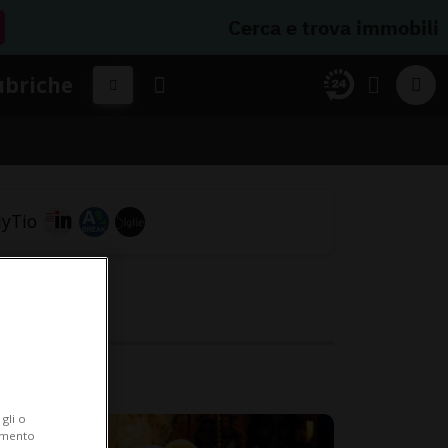
Cerca e trova immobili
ubriche
gli o
iamento