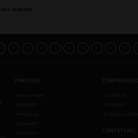
 GUT-BEHRAMI
LINK UTILI
CONFIGURAZI
Archivio ePaper
NOTIFICHE
i
PUBBLICITÀ
PREFERITI
IMPRESSUM
PROFILO UTENT
DISCLAIMER
CONTATTACI
SEGNALACI
.ch