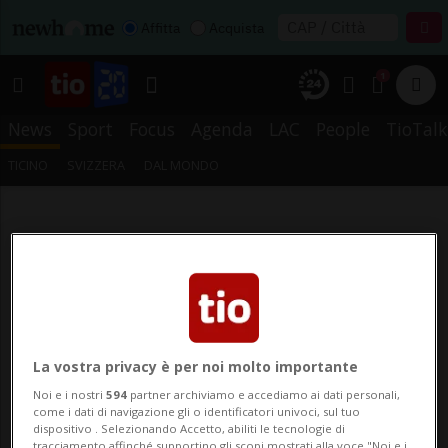
Affitta
Acquista
1
News
Sport
Focus
Agenda
LAC
People
TioTalk
TICINO
SVIZZERA
DAL MONDO
La vostra privacy è per noi molto importante
Noi e i nostri
594
partner archiviamo e accediamo ai dati personali,
come i dati di navigazione gli o identificatori univoci, sul tuo
dispositivo . Selezionando Accetto, abiliti le tecnologie di
tracciamento affinché supportino gli scopi mostrati alla voce "Noi e i