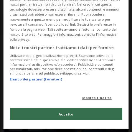
nostri partner trattiamo i dati da fornire". Nel caso in cui queste
tecnologie dovessero essere disabilitate, alcuni contenuti e annunci
visualizzati potrebbero non essere rilevanti. Puoi accedere
nuovamente a questo menu per modificare le tue scelte o per
revocare il consenso facendo clic sul link Gestisci le preferenze in
fondo alla pagina web.. Tali scelte avranno effetto nel contesto del
nostro Sito web. Per maggiori informazioni, consulta l'Informativa
sulla privacy.
Noi e i nostri partner trattiamo i dati per fornire:
Notizie su Ai Overview
Utilizzare dati di geolocalizzazione precisi. Scansione attiva delle
caratteristiche del dispositivo ai fini dell’identificazione. Archiviare
informazioni su dispositivo e/o accedervi. Pubblicità e contenuti
personalizzati, misurazione delle prestazioni dei contenuti e degli
Segui le notizie e gli approfondimenti su Ai
annunci, ricerche sul pubblico, sviluppo di servizi.
Elenco dei partner (fornitori)
Overview.
Mostra finalità
Accetto