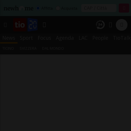
Affitta
Acquista
News
Sport
Focus
Agenda
LAC
People
TioTalk
TICINO
SVIZZERA
DAL MONDO