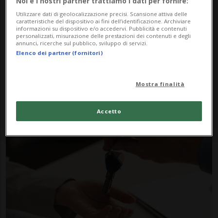
Noi e i nostri partner trattiamo i dati per fornire:
Utilizzare dati di geolocalizzazione precisi. Scansione attiva delle
caratteristiche del dispositivo ai fini dell’identificazione. Archiviare
informazioni su dispositivo e/o accedervi. Pubblicità e contenuti
personalizzati, misurazione delle prestazioni dei contenuti e degli
annunci, ricerche sul pubblico, sviluppo di servizi.
Elenco dei partner (fornitori)
SVIZZERA
3 sett
10
20
L'acquisto della casa diventa
Mostra finalità
un incubo: truffati diversi
acquirenti
Accetto