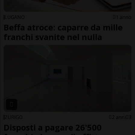
LUGANO
1 anno
Beffa atroce: caparre da mille
franchi svanite nel nulla
ZURIGO
2 anni
3
Disposti a pagare 26'500