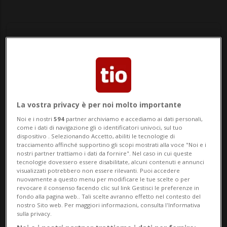
Notizie su Agenzia
Immobiliare
La vostra privacy è per noi molto importante
Noi e i nostri
594
partner archiviamo e accediamo ai dati personali,
come i dati di navigazione gli o identificatori univoci, sul tuo
dispositivo . Selezionando Accetto, abiliti le tecnologie di
Segui le notizie e gli approfondimenti su
tracciamento affinché supportino gli scopi mostrati alla voce "Noi e i
nostri partner trattiamo i dati da fornire". Nel caso in cui queste
Agenzia Immobiliare.
tecnologie dovessero essere disabilitate, alcuni contenuti e annunci
visualizzati potrebbero non essere rilevanti. Puoi accedere
nuovamente a questo menu per modificare le tue scelte o per
revocare il consenso facendo clic sul link Gestisci le preferenze in
fondo alla pagina web.. Tali scelte avranno effetto nel contesto del
nostro Sito web. Per maggiori informazioni, consulta l'Informativa
sulla privacy.