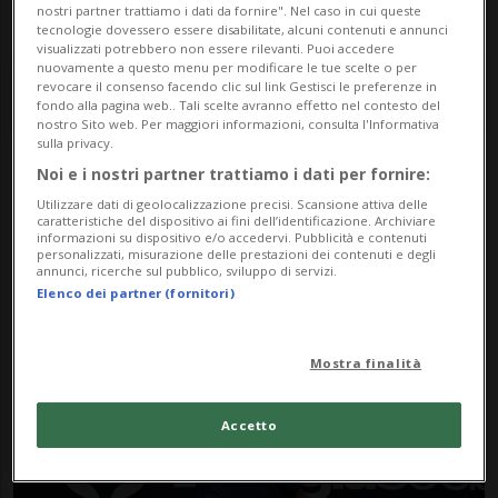
nostri partner trattiamo i dati da fornire". Nel caso in cui queste
tecnologie dovessero essere disabilitate, alcuni contenuti e annunci
visualizzati potrebbero non essere rilevanti. Puoi accedere
nuovamente a questo menu per modificare le tue scelte o per
revocare il consenso facendo clic sul link Gestisci le preferenze in
fondo alla pagina web.. Tali scelte avranno effetto nel contesto del
nostro Sito web. Per maggiori informazioni, consulta l'Informativa
sulla privacy.
Noi e i nostri partner trattiamo i dati per fornire:
Notizie su 3h16
Utilizzare dati di geolocalizzazione precisi. Scansione attiva delle
caratteristiche del dispositivo ai fini dell’identificazione. Archiviare
informazioni su dispositivo e/o accedervi. Pubblicità e contenuti
personalizzati, misurazione delle prestazioni dei contenuti e degli
Segui le notizie e gli approfondimenti su
annunci, ricerche sul pubblico, sviluppo di servizi.
Elenco dei partner (fornitori)
3h16.
Mostra finalità
Accetto