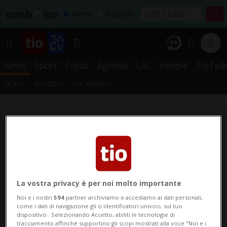
Affitta
Acquista
News
Sport
Focus
Agenda
LAC
People
TioTalk
TICINO
SVIZZERA
DAL MONDO
La vostra privacy è per noi molto importante
Noi e i nostri
594
partner archiviamo e accediamo ai dati personali,
come i dati di navigazione gli o identificatori univoci, sul tuo
dispositivo . Selezionando Accetto, abiliti le tecnologie di
tracciamento affinché supportino gli scopi mostrati alla voce "Noi e i