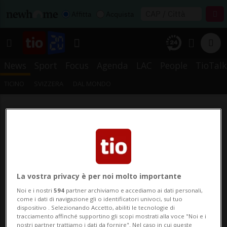
Affitta
Acquista
News
Sport
Focus
Agenda
LAC
People
TioTalk
TICINO
SVIZZERA
DAL MONDO
La vostra privacy è per noi molto importante
Noi e i nostri
594
partner archiviamo e accediamo ai dati personali,
come i dati di navigazione gli o identificatori univoci, sul tuo
dispositivo . Selezionando Accetto, abiliti le tecnologie di
tracciamento affinché supportino gli scopi mostrati alla voce "Noi e i
nostri partner trattiamo i dati da fornire". Nel caso in cui queste