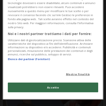
tecnologie dovessero essere disabilitate, alcuni contenuti e annunci
visualizzati potrebbero non essere rilevanti. Puoi accedere
nuovamente a questo menu per modificare le tue scelte o per
revocare il consenso facendo clic sul link Gestisci le preferenze in
fondo alla pagina web.. Tali scelte avranno effetto nel contesto del
nostro Sito web. Per maggiori informazioni, consulta l'Informativa
sulla privacy.
Noi e i nostri partner trattiamo i dati per fornire:
Notizie su 18enne Uccisa
Utilizzare dati di geolocalizzazione precisi. Scansione attiva delle
caratteristiche del dispositivo ai fini dell’identificazione. Archiviare
informazioni su dispositivo e/o accedervi. Pubblicità e contenuti
personalizzati, misurazione delle prestazioni dei contenuti e degli
annunci, ricerche sul pubblico, sviluppo di servizi.
Segui le notizie e gli approfondimenti su
Elenco dei partner (fornitori)
18enne Uccisa.
Mostra finalità
Accetto