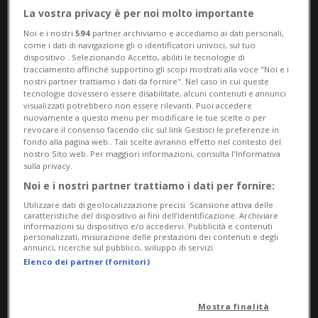
La vostra privacy è per noi molto importante
Noi e i nostri
594
partner archiviamo e accediamo ai dati personali,
come i dati di navigazione gli o identificatori univoci, sul tuo
dispositivo . Selezionando Accetto, abiliti le tecnologie di
tracciamento affinché supportino gli scopi mostrati alla voce "Noi e i
nostri partner trattiamo i dati da fornire". Nel caso in cui queste
tecnologie dovessero essere disabilitate, alcuni contenuti e annunci
visualizzati potrebbero non essere rilevanti. Puoi accedere
Hockey
Calcio
Tennis
nuovamente a questo menu per modificare le tue scelte o per
revocare il consenso facendo clic sul link Gestisci le preferenze in
fondo alla pagina web.. Tali scelte avranno effetto nel contesto del
nostro Sito web. Per maggiori informazioni, consulta l'Informativa
CLASSIFICA
sulla privacy.
Noi e i nostri partner trattiamo i dati per fornire:
Utilizzare dati di geolocalizzazione precisi. Scansione attiva delle
Serie A
caratteristiche del dispositivo ai fini dell’identificazione. Archiviare
informazioni su dispositivo e/o accedervi. Pubblicità e contenuti
personalizzati, misurazione delle prestazioni dei contenuti e degli
PL
Punti
W
D
L
GF
GA
GD
annunci, ricerche sul pubblico, sviluppo di servizi.
Elenco dei partner (fornitori)
1
Monza
0
0
0
0
0
0
0
0
M
2
Venezia
0
0
0
0
0
0
0
0
V
Mostra finalità