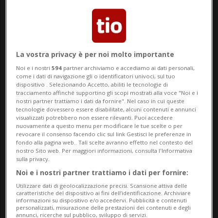
LINGUINE
Dette anche bavette o trenette, è la pasta
La vostra privacy è per noi molto importante
Noi e i nostri
594
partner archiviamo e accediamo ai dati personali,
lunga ligure per eccellenza. In pratica sono
come i dati di navigazione gli o identificatori univoci, sul tuo
dispositivo . Selezionando Accetto, abiliti le tecnologie di
degli spaghetti schiacciati a sezione
tracciamento affinché supportino gli scopi mostrati alla voce "Noi e i
nostri partner trattiamo i dati da fornire". Nel caso in cui queste
rettangolare. Create per il pesto
tecnologie dovessero essere disabilitate, alcuni contenuti e annunci
visualizzati potrebbero non essere rilevanti. Puoi accedere
genovese, si sposano con tutte le salse a
nuovamente a questo menu per modificare le tue scelte o per
revocare il consenso facendo clic sul link Gestisci le preferenze in
base di verdure e pesce; come ad esempio
fondo alla pagina web.. Tali scelte avranno effetto nel contesto del
nostro Sito web. Per maggiori informazioni, consulta l'Informativa
le linguine allo scoglio, alle vongole o
sulla privacy.
semplicemente al limone.
Noi e i nostri partner trattiamo i dati per fornire:
Utilizzare dati di geolocalizzazione precisi. Scansione attiva delle
caratteristiche del dispositivo ai fini dell’identificazione. Archiviare
informazioni su dispositivo e/o accedervi. Pubblicità e contenuti
RAVIOLI
personalizzati, misurazione delle prestazioni dei contenuti e degli
annunci, ricerche sul pubblico, sviluppo di servizi.