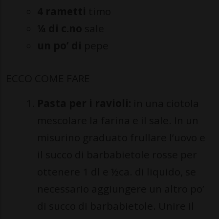
4 rametti
timo
¼ di c.no
sale
un po’ di
pepe
ECCO COME FARE
Pasta per i ravioli:
in una ciotola
mescolare la farina e il sale. In un
misurino graduato frullare l’uovo e
il succo di barbabietole rosse per
ottenere 1 dl e ½ca. di liquido, se
necessario aggiungere un altro po’
di succo di barbabietole. Unire il