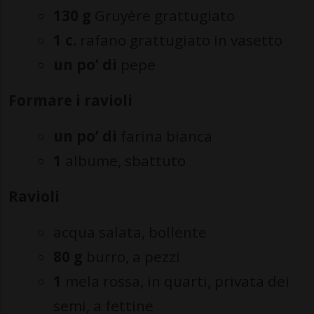
130 g
Gruyère grattugiato
1 c.
rafano grattugiato in vasetto
un po’
di
pepe
Formare i ravioli
un po’ di
farina bianca
1
albume, sbattuto
Ravioli
acqua salata, bollente
80 g
burro, a pezzi
1
mela rossa, in quarti, privata dei
semi, a fettine