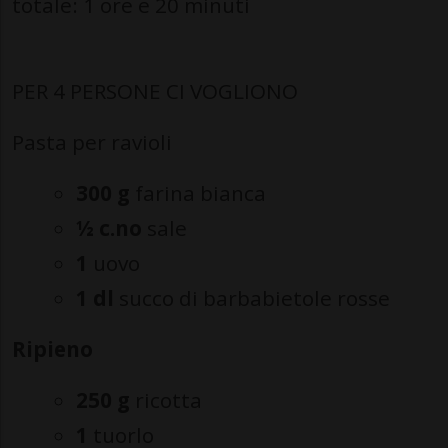
totale: 1 ore e 20 minuti
PER 4 PERSONE CI VOGLIONO
Pasta per ravioli
300 g
farina bianca
½ c.no
sale
1
uovo
1 dl
succo di barbabietole rosse
Ripieno
250 g
ricotta
1
tuorlo