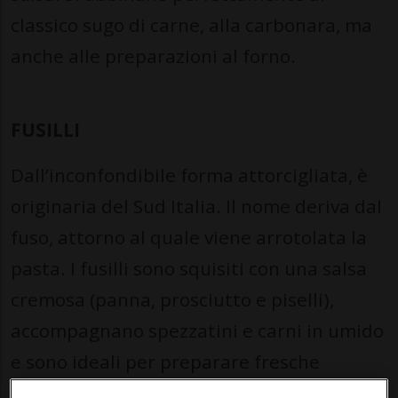
classico sugo di carne, alla carbonara, ma
anche alle preparazioni al forno.
FUSILLI
Dall’inconfondibile forma attorcigliata, è
originaria del Sud Italia. Il nome deriva dal
fuso, attorno al quale viene arrotolata la
pasta. I fusilli sono squisiti con una salsa
cremosa (panna, prosciutto e piselli),
accompagnano spezzatini e carni in umido
e sono ideali per preparare fresche
insalate di pasta.