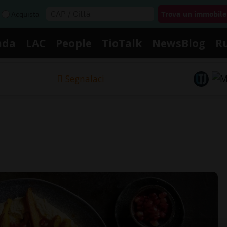
Acquista
nda
LAC
People
TioTalk
NewsBlog
R
Segnalaci