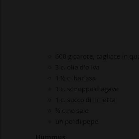
600 g carote, tagliate in q
3 c. olio d'oliva
1 ½ c. harissa
1 c. sciroppo d'agave
1 c. succo di limetta
¾ c.no sale
un po’ di pepe
Hummus