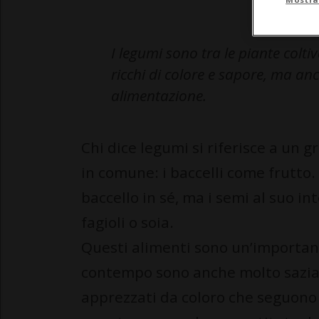
I legumi sono tra le piante colt
ricchi di colore e sapore, ma an
alimentazione.
Chi dice legumi si riferisce a un 
in comune: i baccelli come frutto.
baccello in sé, ma i semi al suo int
fagioli o soia.
Questi alimenti sono un’importante
contempo sono anche molto sazian
apprezzati da coloro che seguono