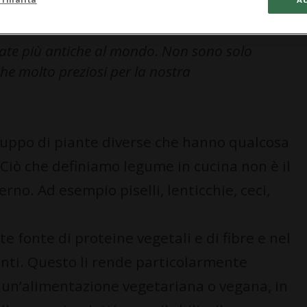
ivate più antiche al mondo. Non sono solo
che molto preziosi per la nostra
gruppo di piante diverse che hanno qualcosa
 Ciò che definiamo legume in cucina non è il
erno. Ad esempio piselli, lenticchie, ceci,
 fonte di proteine vegetali e di fibre e nel
ti. Questo li rende particolarmente
 un’alimentazione vegetariana o vegana, in