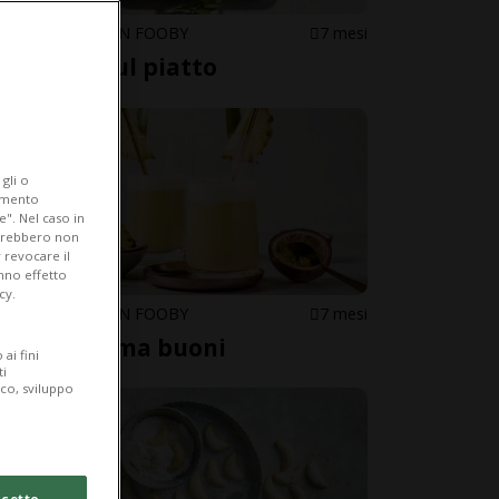
CUCINARE CON FOOBY
7 mesi
Sipario sul piatto
gli o
iamento
e". Nel caso in
potrebbero non
 revocare il
anno effetto
cy.
CUCINARE CON FOOBY
7 mesi
Strambi ma buoni
ai fini
ti
ico, sviluppo
cetto