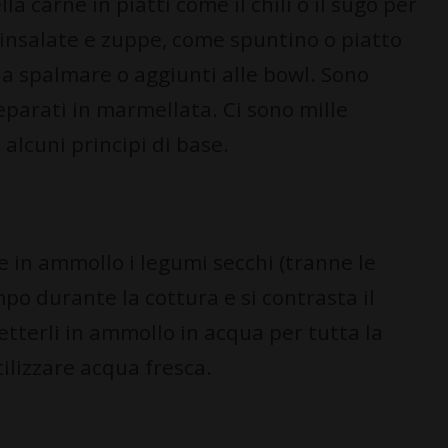
 carne in piatti come il chili o il sugo per
 insalate e zuppe, come spuntino o piatto
da spalmare o aggiunti alle bowl. Sono
reparati in marmellata. Ci sono mille
 alcuni principi di base.
e in ammollo i legumi secchi (tranne le
mpo durante la cottura e si contrasta il
tterli in ammollo in acqua per tutta la
tilizzare acqua fresca.