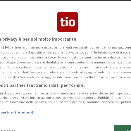
a privacy è per noi molto importante
ri
594
partner archiviamo e accediamo ai dati personali, come i dati di navigazione 
ri univoci, sul tuo dispositivo . Selezionando Accetto, abiliti le tecnologie di tracc
portino gli scopi mostrati alla voce "Noi e i nostri partner trattiamo i dati da fornir
tecnologie dovessero essere disabilitate, alcuni contenuti e annunci visualizzati 
vanti. Puoi accedere nuovamente a questo menu per modificare le tue scelte o per
endo clic sul link Gestisci le preferenze in fondo alla pagina web.. Tali scelte avr
o del nostro Sito web. Per maggiori informazioni, consulta l'Informativa sulla priva
ostri partner trattiamo i dati per fornire:
ati di geolocalizzazione precisi. Scansione attiva delle caratteristiche del dispositivo 
icazione. Archiviare informazioni su dispositivo e/o accedervi. Pubblicità e contenu
ati, misurazione delle prestazioni dei contenuti e degli annunci, ricerche sul pubbl
 partner (fornitori)
 mar 2024 - 06:00
Aggiornamento 16 lug 2024 - 16:44
 finalità
Ac