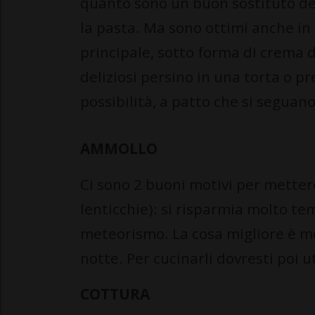
quanto sono un buon sostituto della
la pasta. Ma sono ottimi anche in
principale, sotto forma di crema 
deliziosi persino in una torta o p
possibilità, a patto che si seguano
AMMOLLO
Ci sono 2 buoni motivi per metter
lenticchie): si risparmia molto te
meteorismo. La cosa migliore è me
notte. Per cucinarli dovresti poi u
COTTURA