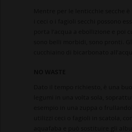
Mentre per le lenticchie secche è 
i ceci o i fagioli secchi possono e
porta l’acqua a ebollizione e poi c
sono belli morbidi, sono pronti. 
cucchiaino di bicarbonato all’acqu
NO WASTE
Dato il tempo richiesto, è una b
legumi in una volta sola, soprattut
esempio in una zuppa o frullandol
utilizzi ceci o fagioli in scatola, 
aquafaba e può sostituire gli albu