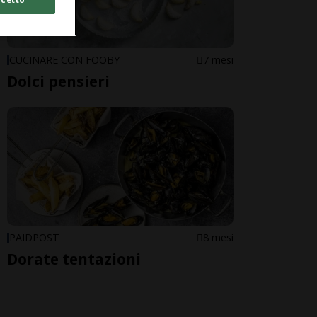
CUCINARE CON FOOBY
7 mesi
Dolci pensieri
PAIDPOST
8 mesi
Dorate tentazioni