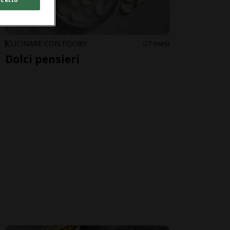
CUCINARE CON FOOBY
7 mesi
Dolci pensieri