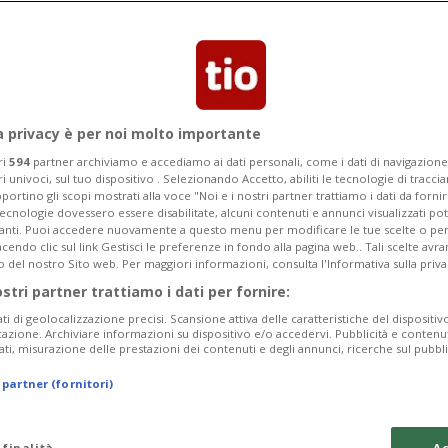
a privacy è per noi molto importante
ri
594
partner archiviamo e accediamo ai dati personali, come i dati di navigazione 
ri univoci, sul tuo dispositivo . Selezionando Accetto, abiliti le tecnologie di tracc
portino gli scopi mostrati alla voce "Noi e i nostri partner trattiamo i dati da fornir
tecnologie dovessero essere disabilitate, alcuni contenuti e annunci visualizzati 
vanti. Puoi accedere nuovamente a questo menu per modificare le tue scelte o per
endo clic sul link Gestisci le preferenze in fondo alla pagina web.. Tali scelte avr
o del nostro Sito web. Per maggiori informazioni, consulta l'Informativa sulla priva
ostri partner trattiamo i dati per fornire:
ati di geolocalizzazione precisi. Scansione attiva delle caratteristiche del dispositivo 
icazione. Archiviare informazioni su dispositivo e/o accedervi. Pubblicità e contenu
ati, misurazione delle prestazioni dei contenuti e degli annunci, ricerche sul pubbl
 partner (fornitori)
 finalità
Ac