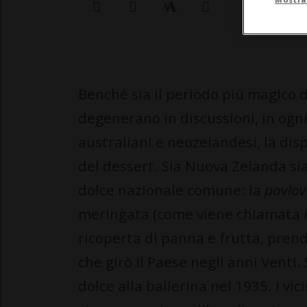
Benché sia il periodo più magico d
degenerano in discussioni, in ogn
australiani e neozelandesi, la di
del dessert. Sia Nuova Zelanda sia
dolce nazionale comune: la
pavlo
meringata (come viene chiamata i
ricoperta di panna e frutta, prend
che girò il Paese negli anni Venti
dolce alla ballerina nel 1935. I vic