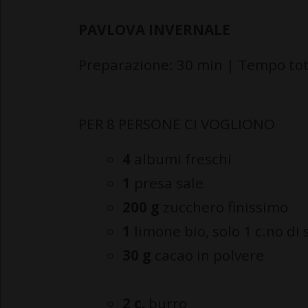
PAVLOVA INVERNALE
Preparazione: 30 min | Tempo tota
PER 8 PERSONE CI VOGLIONO
4
albumi freschi
1
presa sale
200 g
zucchero finissimo
1
limone bio, solo 1 c.no di
30 g
cacao in polvere
2 c.
burro