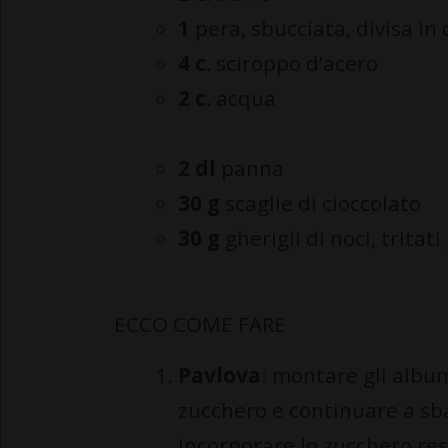
1
pera, sbucciata, divisa in
4 c.
sciroppo d’acero
2 c.
acqua
2 dl
panna
30 g
scaglie di cioccolato
30 g
gherigli di noci, trita
ECCO COME FARE
Pavlova
: montare gli album
zucchero e continuare a sb
Incorporare lo zucchero res