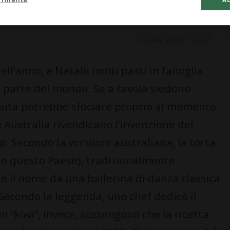
22 dic 2023 - 07:00
ell’anno, a Natale molti pasti in famiglia
i parte del mondo. Se a tavola siedono
sputa potrebbe sfociare proprio al momento
 Australia rivendicano l’invenzione del
va
. Secondo la versione australiana, la torta
n questo Paese), tradizionalmente
e il nome da una ballerina di danza classica
. Secondo la leggenda, uno chef dedicò il
ini “kiwi”, invece, sostengono che la ricetta