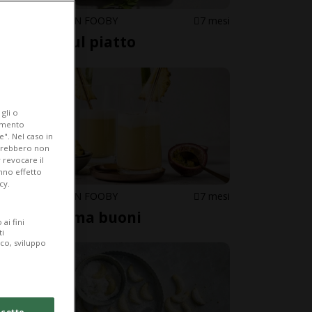
CUCINARE CON FOOBY
7 mesi
Sipario sul piatto
gli o
iamento
e". Nel caso in
potrebbero non
 revocare il
anno effetto
cy.
CUCINARE CON FOOBY
7 mesi
Strambi ma buoni
ai fini
ti
ico, sviluppo
cetto