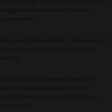
neozelandese già nel 1929. Chi ha ragione? È
’assaggio della pavlova. Nel frattempo
per prepararla.
tino, è consigliabile montarli sempre con un
a stabilità. Anche un pizzico di farina di
 aiutare.
 ci vuole un po’ di pazienza. Non solo
de tempo, ma bisogna anche unire lo
le. Smettete di sbattere gli albumi solo
mente sciolto.