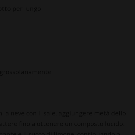
 otto per lungo
ti grossolanamente
i a neve con il sale, aggiungere metà dello
attere fino a ottenere un composto lucido.
tante e il succo di limone, continuando a