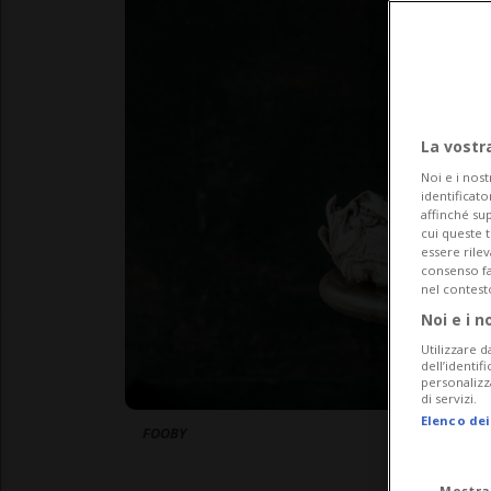
La vostr
Noi e i nost
identificato
affinché sup
cui queste 
essere rile
consenso fac
nel contest
Noi e i n
Utilizzare d
dell’identif
personalizz
di servizi.
Elenco dei
FOOBY
Mostra