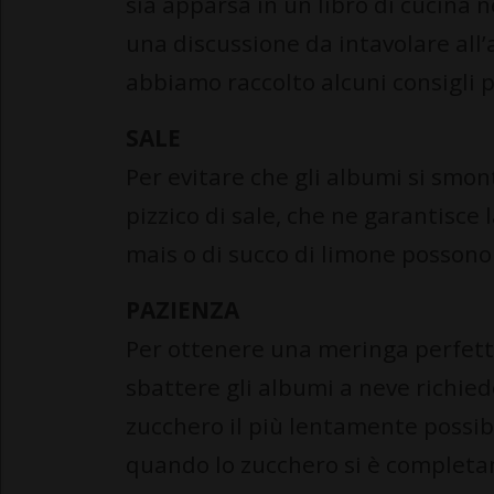
sia apparsa in un libro di cucina 
una discussione da intavolare all
abbiamo raccolto alcuni consigli 
SALE
Per evitare che gli albumi si smon
pizzico di sale, che ne garantisce l
mais o di succo di limone possono
PAZIENZA
Per ottenere una meringa perfetta
sbattere gli albumi a neve richie
zucchero il più lentamente possibi
quando lo zucchero si è completa