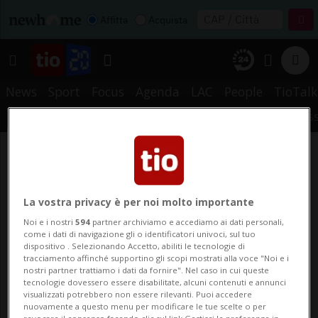
Affitta
Acquista
News
Sport
Focus
Agenda
LAC
People
TioTalk
METEO
PREFERITI
STORICO
CERCA
NOTIFICHE
MYTIO
RS
La vostra privacy è per noi molto importante
Noi e i nostri
594
partner archiviamo e accediamo ai dati personali,
come i dati di navigazione gli o identificatori univoci, sul tuo
dispositivo . Selezionando Accetto, abiliti le tecnologie di
tracciamento affinché supportino gli scopi mostrati alla voce "Noi e i
nostri partner trattiamo i dati da fornire". Nel caso in cui queste
tecnologie dovessero essere disabilitate, alcuni contenuti e annunci
visualizzati potrebbero non essere rilevanti. Puoi accedere
nuovamente a questo menu per modificare le tue scelte o per