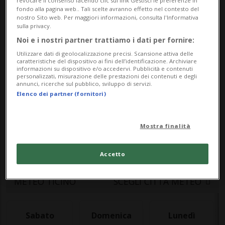
revocare il consenso facendo clic sul link Gestisci le preferenze in
fondo alla pagina web.. Tali scelte avranno effetto nel contesto del
nostro Sito web. Per maggiori informazioni, consulta l'Informativa
sulla privacy.
Noi e i nostri partner trattiamo i dati per fornire:
Utilizzare dati di geolocalizzazione precisi. Scansione attiva delle
caratteristiche del dispositivo ai fini dell’identificazione. Archiviare
informazioni su dispositivo e/o accedervi. Pubblicità e contenuti
Meteo
personalizzati, misurazione delle prestazioni dei contenuti e degli
annunci, ricerche sul pubblico, sviluppo di servizi.
Elenco dei partner (fornitori)
Le previsioni meteo per il Ticino e la
Mostra finalità
Svizzera: temperature, precipitazioni e
bollettino meteo aggiornato in tempo reale
Accetto
METEO TICINO
SCEGLI CITTÀ METEO
Sabato
Domenica
Lunedì