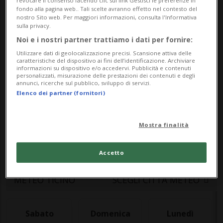
revocare il consenso facendo clic sul link Gestisci le preferenze in
fondo alla pagina web.. Tali scelte avranno effetto nel contesto del
nostro Sito web. Per maggiori informazioni, consulta l'Informativa
sulla privacy.
Noi e i nostri partner trattiamo i dati per fornire:
Utilizzare dati di geolocalizzazione precisi. Scansione attiva delle
caratteristiche del dispositivo ai fini dell’identificazione. Archiviare
informazioni su dispositivo e/o accedervi. Pubblicità e contenuti
Meteo
personalizzati, misurazione delle prestazioni dei contenuti e degli
annunci, ricerche sul pubblico, sviluppo di servizi.
Elenco dei partner (fornitori)
Le previsioni meteo per il Ticino e la
Mostra finalità
Svizzera: temperature, precipitazioni e
bollettino meteo aggiornato in tempo reale
Accetto
METEO TICINO
SCEGLI CITTÀ METEO
Sabato
Domenica
Lunedì