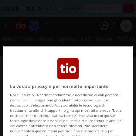
Affitta
Acquista
News
Sport
Focus
Agenda
LAC
People
TioTalk
METEO
PREFERITI
STORICO
CERCA
NOTIFICHE
MYTIO
RS
La vostra privacy è per noi molto importante
Noi e i nostri
594
partner archiviamo e accediamo ai dati personali,
come i dati di navigazione gli o identificatori univoci, sul tuo
dispositivo . Selezionando Accetto, abiliti le tecnologie di
tracciamento affinché supportino gli scopi mostrati alla voce "Noi e i
nostri partner trattiamo i dati da fornire". Nel caso in cui queste
tecnologie dovessero essere disabilitate, alcuni contenuti e annunci
visualizzati potrebbero non essere rilevanti. Puoi accedere
nuovamente a questo menu per modificare le tue scelte o per