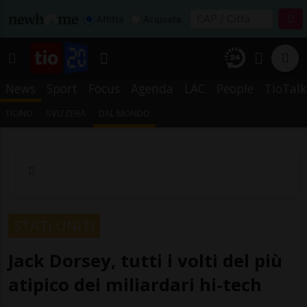
Affitta
Acquista
News
Sport
Focus
Agenda
LAC
People
TioTalk
TICINO
SVIZZERA
DAL MONDO
STATI UNITI
Jack Dorsey, tutti i volti del più
atipico dei miliardari hi-tech