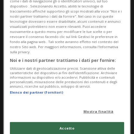
come i dati di navigazione gli o identificatori univoci, sul tuo
dispositivo . Selezionando Accetto, abiliti le tecnologie di
tracciamento affinché supportino gli scopi mostrati alla voce "Noi e i
nostri partner trattiamo i dati da fornire". Nel caso in cui queste
tecnologie dovessero essere disabilitate, alcuni contenuti e annunci
visualizzati potrebbero non essere rilevanti. Puoi accedere
nuovamente a questo menu per modificare le tue scelte o per
revocare il consenso facendo clic sul link Gestisci le preferenze in
fondo alla pagina web.. Tali scelte avranno effetto nel contesto del
nostro Sito web. Per maggiori informazioni, consulta l'Informativa
sulla privacy.
Reuters
Noi e i nostri partner trattiamo i dati per fornire:
Utilizzare dati di geolocalizzazione precisi. Scansione attiva delle
Da sempre personaggio controverso, per
caratteristiche del dispositivo ai fini dell’identificazione. Archiviare
informazioni su dispositivo e/o accedervi. Pubblicità e contenuti
personalizzati, misurazione delle prestazioni dei contenuti e degli
alcuni è un donnaiolo fanatico del lavoro,
annunci, ricerche sul pubblico, sviluppo di servizi.
Elenco dei partner (fornitori)
per altri un guru del vivere sano, Jack
Dorsey è stato inserito, nel 2008, dalla
Mostra finalità
rivista Technology Review, pubblicata dal
Massachusetts Institute of Technology,
Accetto