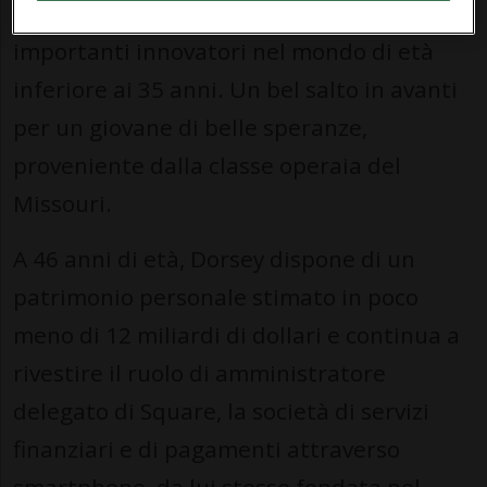
nella lista ‘Tr35’ come uno dei più
importanti innovatori nel mondo di età
inferiore ai 35 anni. Un bel salto in avanti
per un giovane di belle speranze,
proveniente dalla classe operaia del
Missouri.
A 46 anni di età, Dorsey dispone di un
patrimonio personale stimato in poco
meno di 12 miliardi di dollari e continua a
rivestire il ruolo di amministratore
delegato di Square, la società di servizi
finanziari e di pagamenti attraverso