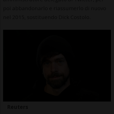
poi abbandonarlo e riassumerlo di nuovo
nel 2015, sostituendo Dick Costolo.
Reuters