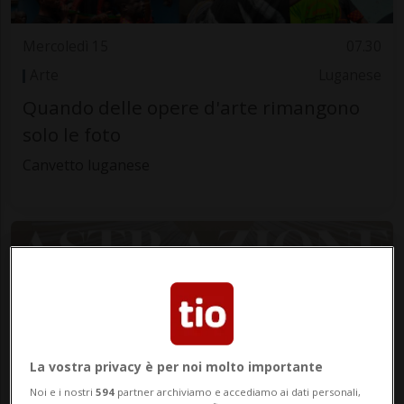
Mercoledì 15
07.30
Arte
Luganese
Quando delle opere d'arte rimangono
solo le foto
Canvetto luganese
La vostra privacy è per noi molto importante
Noi e i nostri
594
partner archiviamo e accediamo ai dati personali,