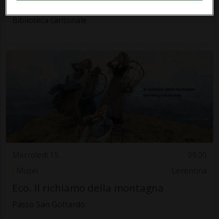
I "Quaderni grigi" di Loredana Müller
Biblioteca cantonale
Mercoledì 15
09.00
Musei
Leventina
Eco. Il richiamo della montagna
Passo San Gottardo