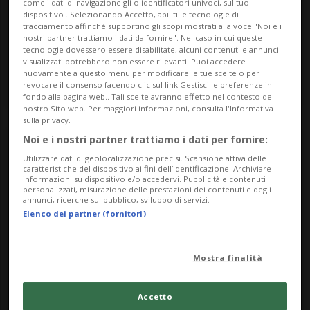
come i dati di navigazione gli o identificatori univoci, sul tuo
Mercoledì 15
08.00
dispositivo . Selezionando Accetto, abiliti le tecnologie di
tracciamento affinché supportino gli scopi mostrati alla voce "Noi e i
Arte
Mendrisiotto
nostri partner trattiamo i dati da fornire". Nel caso in cui queste
Astrazione - Creazione di Gloria Pasi
tecnologie dovessero essere disabilitate, alcuni contenuti e annunci
visualizzati potrebbero non essere rilevanti. Puoi accedere
nuovamente a questo menu per modificare le tue scelte o per
Uffici Capifid Sa
revocare il consenso facendo clic sul link Gestisci le preferenze in
fondo alla pagina web.. Tali scelte avranno effetto nel contesto del
nostro Sito web. Per maggiori informazioni, consulta l'Informativa
sulla privacy.
Noi e i nostri partner trattiamo i dati per fornire:
Utilizzare dati di geolocalizzazione precisi. Scansione attiva delle
caratteristiche del dispositivo ai fini dell’identificazione. Archiviare
informazioni su dispositivo e/o accedervi. Pubblicità e contenuti
personalizzati, misurazione delle prestazioni dei contenuti e degli
annunci, ricerche sul pubblico, sviluppo di servizi.
Elenco dei partner (fornitori)
Mostra finalità
Mercoledì 15
08.00
Arte
Bellinzonese
Accetto